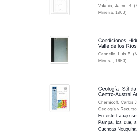
Valania, Jaime B.
(
Minería
,
1963
)
Condiciones Hid
Valle de los Río
Cannelle, Luis E.
(
M
Minera.
,
1950
)
Geología Sólida
Centro-Austral A
Chernicoff, Carlos 
Geología y Recurso
En este trabajo se
Pampa, los que, s
Cuencas Neuquina y