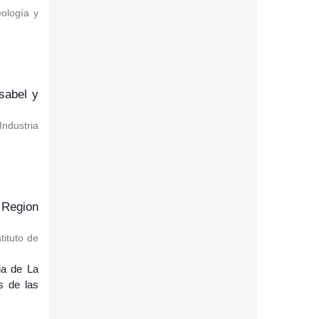
eología y
sabel y
Industria
 Region
tituto de
ia de La
s de las