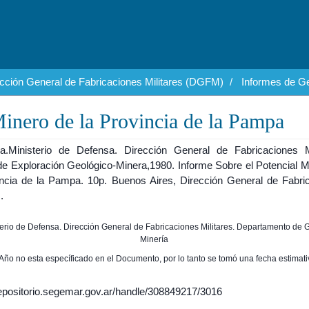
cción General de Fabricaciones Militares (DGFM)
Informes de Ge
Minero de la Provincia de la Pampa
na.Ministerio de Defensa. Dirección General de Fabricaciones Mi
de Exploración Geológico-Minera,1980. Informe Sobre el Potencial M
incia de la Pampa. 10p. Buenos Aires, Dirección General de Fabri
.
sterio de Defensa. Dirección General de Fabricaciones Militares. Departamento de 
Minería
 Año no esta específicado en el Documento, por lo tanto se tomó una fecha estimati
/repositorio.segemar.gov.ar/handle/308849217/3016