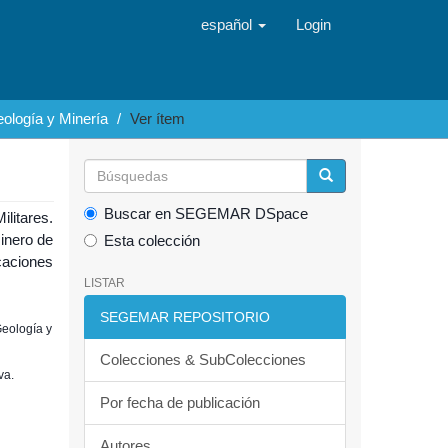
español
Login
ología y Minería
Ver ítem
Buscar en SEGEMAR DSpace
litares.
inero de
Esta colección
caciones
LISTAR
SEGEMAR REPOSITORIO
Geología y
Colecciones & SubColecciones
va.
Por fecha de publicación
Autores