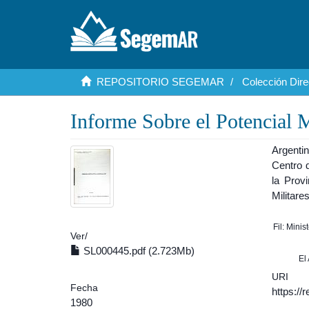
REPOSITORIO SEGEMAR
Colección Dire
Informe Sobre el Potencial 
Argenti
Centro 
la Prov
Militares
Fil: Mini
Ver/
SL000445.pdf (2.723Mb)
El
URI
Fecha
https:/
1980