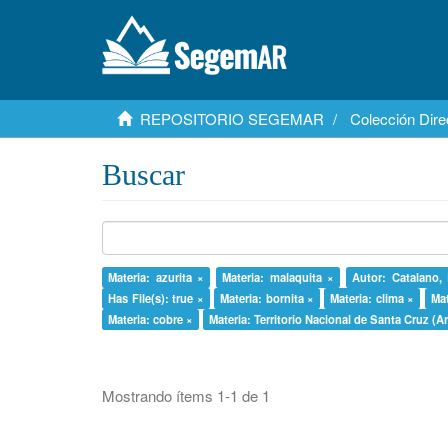
REPOSITORIO SEGEMAR
Colección Dire
Buscar
Materia: azurita ×
Materia: malaquita ×
Autor: Catalano,
Has File(s): true ×
Materia: bornita ×
Materia: clima ×
Mat
Materia: cobre ×
Materia: Territorio Nacional de Santa Cruz (A
Mostrando ítems 1-1 de 1