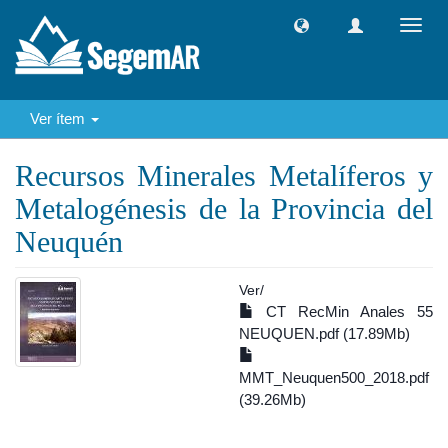
Camb
naveg
Ver ítem
Recursos Minerales Metalíferos y
Metalogénesis de la Provincia del
Neuquén
Ver/
CT RecMin Anales 55
NEUQUEN.pdf (17.89Mb)
MMT_Neuquen500_2018.pdf
(39.26Mb)