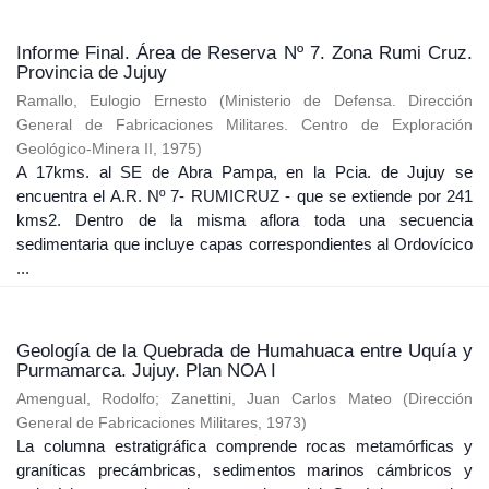
Informe Final. Área de Reserva Nº 7. Zona Rumi Cruz.
Provincia de Jujuy
Ramallo, Eulogio Ernesto
(
Ministerio de Defensa. Dirección
General de Fabricaciones Militares. Centro de Exploración
Geológico-Minera II
,
1975
)
A 17kms. al SE de Abra Pampa, en la Pcia. de Jujuy se
encuentra el A.R. Nº 7- RUMICRUZ - que se extiende por 241
kms2. Dentro de la misma aflora toda una secuencia
sedimentaria que incluye capas correspondientes al Ordovícico
...
Geología de la Quebrada de Humahuaca entre Uquía y
Purmamarca. Jujuy. Plan NOA I
Amengual, Rodolfo
;
Zanettini, Juan Carlos Mateo
(
Dirección
General de Fabricaciones Militares
,
1973
)
La columna estratigráfica comprende rocas metamórficas y
graníticas precámbricas, sedimentos marinos cámbricos y