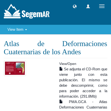
Toggl
navig
View Item
Atlas de Deformaciones
Cuaternarias de los Andes
View/
Open
Se adjunta el CD-Rom que
viene junto con esta
publicación. El mismo se
debe descomprimir, como
para poder acceder a la
información. (291.8Mb)
PMA.GCA - Atlas
Deformaciones Cuaternarias