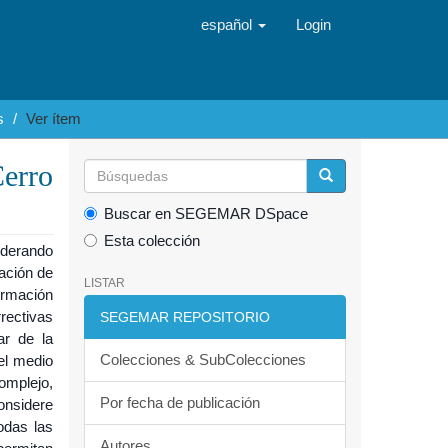
español
Login
s
Ver ítem
erro
Buscar en SEGEMAR DSpace
Esta colección
iderando
mación de
LISTAR
ormación
rectivas
SEGEMAR REPOSITORIO
ar de la
Colecciones & SubColecciones
el medio
omplejo,
Por fecha de publicación
onsidere
odas las
Autores