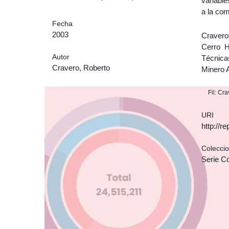
variable
a la com
Fecha
2003
Cravero
Cerro H
Autor
Técnica
Cravero, Roberto
Minero A
Fil: Cr
URI
http://r
Colecci
Serie C