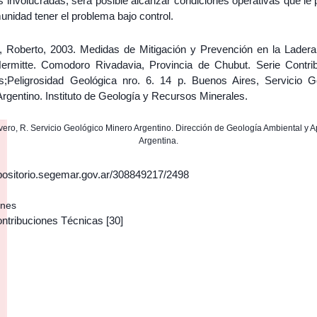
s involucradas, será posible alcanzar condiciones operativas que le
unidad tener el problema bajo control.
, Roberto, 2003. Medidas de Mitigación y Prevención en la Ladera
ermitte. Comodoro Rivadavia, Provincia de Chubut. Serie Contri
s;Peligrosidad Geológica nro. 6. 14 p. Buenos Aires, Servicio G
rgentino. Instituto de Geología y Recursos Minerales.
avero, R. Servicio Geológico Minero Argentino. Dirección de Geología Ambiental y A
Argentina.
epositorio.segemar.gov.ar/308849217/2498
ones
ontribuciones Técnicas
[30]