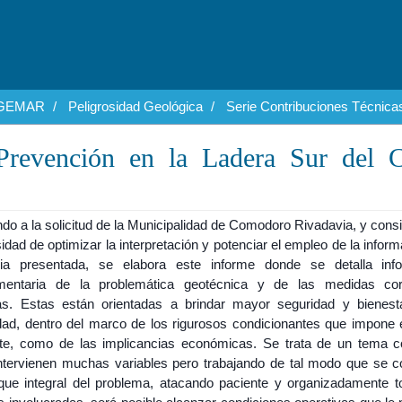
EGEMAR
Peligrosidad Geológica
Serie Contribuciones Técnica
Prevención en la Ladera Sur del C
do a la solicitud de la Municipalidad de Comodoro Rivadavia, y cons
idad de optimizar la interpretación y potenciar el empleo de la infor
cia presentada, se elabora este informe donde se detalla inf
entaria de la problemática geotécnica y de las medidas cor
as. Estas están orientadas a brindar mayor seguridad y bienest
ad, dentro del marco de los rigurosos condicionantes que impone 
te, como de las implicancias económicas. Se trata de un tema c
ntervienen muchas variables pero trabajando de tal modo que se c
que integral del problema, atacando paciente y organizadamente t