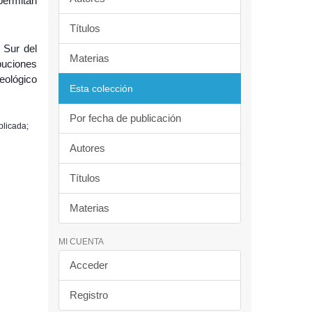
 permitan
Títulos
 Sur del
Materias
buciones
eológico
Esta colección
Por fecha de publicación
plicada;
Autores
Títulos
Materias
MI CUENTA
Acceder
Registro