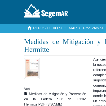
REPOSITORIO SEGEMAR
Productos S
Medidas de Mitigación y 
Hermitte
Atendien
la neces
referen
complem
sugerid
comunid
Ver/
imperan
Medidas de Mitigación y Prevención
donde i
en la Ladera Sur del Cerro
un enfo
Hermitte.PDF (3.305Mb)