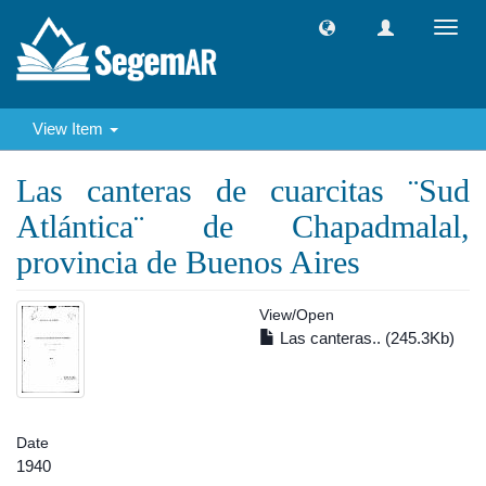
Toggl
navig
View Item
Las canteras de cuarcitas ¨Sud
Atlántica¨ de Chapadmalal,
provincia de Buenos Aires
View/
Open
Las canteras.. (245.3Kb)
Date
1940