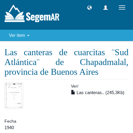
Camb
naveg
Ver ítem
Las canteras de cuarcitas ¨Sud
Atlántica¨ de Chapadmalal,
provincia de Buenos Aires
Ver/
Las canteras.. (245.3Kb)
Fecha
1940