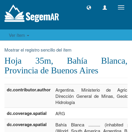
Camb
naveg
Ver ítem
Mostrar el registro sencillo del ítem
Hoja 35m, Bahía Blanca,
Provincia de Buenos Aires
dc.contributor.author
Argentina. Ministerio de Agricult
Dirección General de Minas, Geolog
Hidrología
dc.coverage.spatial
ARG
dc.coverage.spatial
Bahía Blanca .......... (inhabited pl
(World, South America, Argentina, Bu