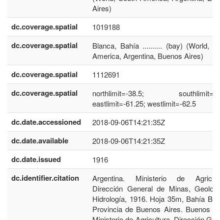
Aires)
dc.coverage.spatial
1019188
dc.coverage.spatial
Blanca, Bahía .......... (bay) (World, S
America, Argentina, Buenos Aires)
dc.coverage.spatial
1112691
dc.coverage.spatial
northlimit=-38.5; southlimit=-39
eastlimit=-61.25; westlimit=-62.5
dc.date.accessioned
2018-09-06T14:21:35Z
dc.date.available
2018-09-06T14:21:35Z
dc.date.issued
1916
dc.identifier.citation
Argentina. Ministerio de Agricult
Dirección General de Minas, Geolog
Hidrología, 1916. Hoja 35m, Bahía Bla
Provincia de Buenos Aires. Buenos Ai
Ministerio de Agricultura. Dirección Gen