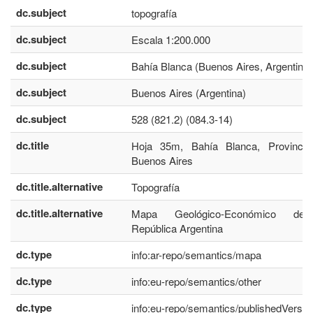
dc.subject
topografía
dc.subject
Escala 1:200.000
dc.subject
Bahía Blanca (Buenos Aires, Argentina)
dc.subject
Buenos Aires (Argentina)
dc.subject
528 (821.2) (084.3-14)
dc.title
Hoja 35m, Bahía Blanca, Provinci
Buenos Aires
dc.title.alternative
Topografía
dc.title.alternative
Mapa Geológico-Económico de
República Argentina
dc.type
info:ar-repo/semantics/mapa
dc.type
info:eu-repo/semantics/other
dc.type
info:eu-repo/semantics/publishedVersio