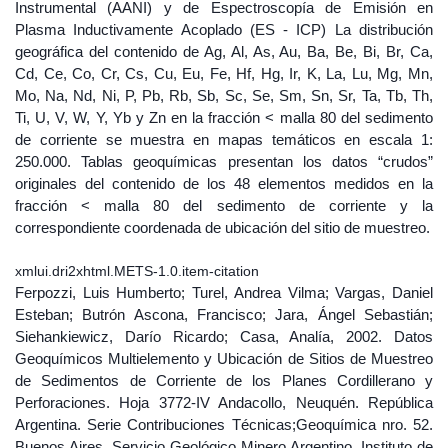
Instrumental (AANI) y de Espectroscopía de Emisión en
Plasma Inductivamente Acoplado (ES - ICP) La distribución
geográfica del contenido de Ag, Al, As, Au, Ba, Be, Bi, Br, Ca,
Cd, Ce, Co, Cr, Cs, Cu, Eu, Fe, Hf, Hg, Ir, K, La, Lu, Mg, Mn,
Mo, Na, Nd, Ni, P, Pb, Rb, Sb, Sc, Se, Sm, Sn, Sr, Ta, Tb, Th,
Ti, U, V, W, Y, Yb y Zn en la fracción < malla 80 del sedimento
de corriente se muestra en mapas temáticos en escala 1:
250.000. Tablas geoquímicas presentan los datos “crudos”
originales del contenido de los 48 elementos medidos en la
fracción < malla 80 del sedimento de corriente y la
correspondiente coordenada de ubicación del sitio de muestreo.
xmlui.dri2xhtml.METS-1.0.item-citation
Ferpozzi, Luis Humberto; Turel, Andrea Vilma; Vargas, Daniel
Esteban; Butrón Ascona, Francisco; Jara, Ángel Sebastián;
Siehankiewicz, Darío Ricardo; Casa, Analía, 2002. Datos
Geoquímicos Multielemento y Ubicación de Sitios de Muestreo
de Sedimentos de Corriente de los Planes Cordillerano y
Perforaciones. Hoja 3772-IV Andacollo, Neuquén. República
Argentina. Serie Contribuciones Técnicas;Geoquímica nro. 52.
Buenos Aires, Servicio Geológico Minero Argentino. Instituto de