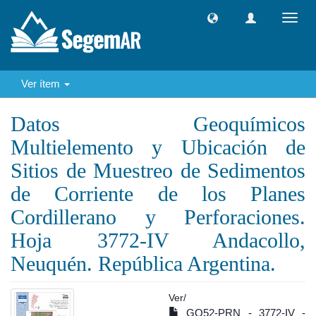
Camb
naveg
Ver ítem
Datos Geoquímicos
Multielemento y Ubicación de
Sitios de Muestreo de Sedimentos
de Corriente de los Planes
Cordillerano y Perforaciones.
Hoja 3772-IV Andacollo,
Neuquén. República Argentina.
Ver/
GQ52-PRN - 3772-IV -