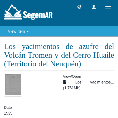
Toggl
navig
View Item
Los yacimientos de azufre del
Volcán Tromen y del Cerro Huaile
(Territorio del Neuquén)
View/
Open
Los yacimientos...
(1.761Mb)
Date
1939