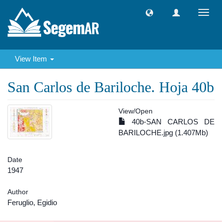
Toggl
navig
View Item
San Carlos de Bariloche. Hoja 40b
View/
Open
40b-SAN CARLOS DE
BARILOCHE.jpg (1.407Mb)
Date
1947
Author
Feruglio, Egidio