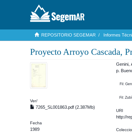
REPOSITORIO SEGEMAR
Informes Técni
Proyecto Arroyo Cascada, P
Genini,
p. Buen
Fil: Ge
Fil: Zu
Ver/
7265_SL001863.pdf (2.387Mb)
URI
http://r
Fecha
1989
Colecci