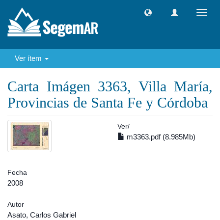
Camb
naveg
Ver ítem
Carta Imágen 3363, Villa María,
Provincias de Santa Fe y Córdoba
Ver/
m3363.pdf (8.985Mb)
Fecha
2008
Autor
Asato, Carlos Gabriel