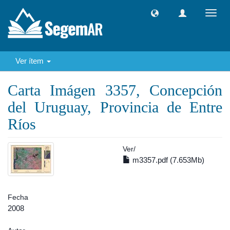
Camb
naveg
Ver ítem
Carta Imágen 3357, Concepción
del Uruguay, Provincia de Entre
Ríos
Ver/
m3357.pdf (7.653Mb)
Fecha
2008