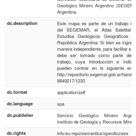
Geológico Minero Argentino (SEGEM
Argentina.
dc.description
Este mapa es parte de un trabajo iné
del SEGEMAR, el Atlas Satelital 
Estudios Geológicos Geográficos d
República Argentina. Si bien se ingres
manera independiente, para facilitar su 
debe ser tomado como parte de e
trabajo, cuya introducción e índic
pueden contrar en la siguiente entr
http://repositorio.segemar.gob.ar/handle
8849217/1230
dc.format
application/pdf
dc.language
spa
dc.publisher
Servicio Geológico Minero Argent
Instituto de Geología y Recursos Miner
dc.rights
info:eu-repo/semantics/openAccess