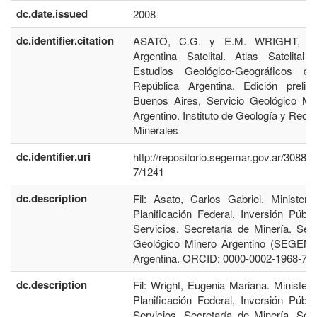
dc.date.issued
2008
dc.identifier.citation
ASATO, C.G. y E.M. WRIGHT, 20
Argentina Satelital. Atlas Satelital 
Estudios Geológico-Geográficos d
República Argentina. Edición prelimi
Buenos Aires, Servicio Geológico Mi
Argentino. Instituto de Geología y Recu
Minerales
dc.identifier.uri
http://repositorio.segemar.gov.ar/30884
7/1241
dc.description
Fil: Asato, Carlos Gabriel. Ministeri
Planificación Federal, Inversión Públi
Servicios. Secretaría de Minería. Serv
Geológico Minero Argentino (SEGEM
Argentina. ORCID: 0000-0002-1968-77
dc.description
Fil: Wright, Eugenia Mariana. Ministeri
Planificación Federal, Inversión Públi
Servicios. Secretaría de Minería. Serv