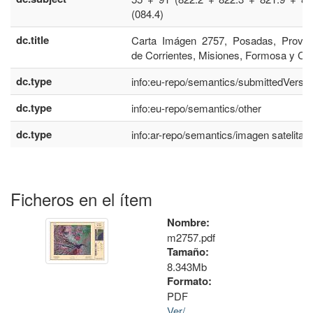
(084.4)
dc.title
Carta Imágen 2757, Posadas, Provin
de Corrientes, Misiones, Formosa y Ch
dc.type
info:eu-repo/semantics/submittedVersio
dc.type
info:eu-repo/semantics/other
dc.type
info:ar-repo/semantics/imagen satelital
Ficheros en el ítem
Nombre:
m2757.pdf
Tamaño:
8.343Mb
Formato:
PDF
Ver/