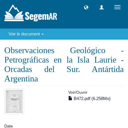
Toggl
navig
Voir le document
Observaciones Geológico -
Petrográficas en la Isla Laurie -
Orcadas del Sur. Antártida
Argentina
Voir/
Ouvrir
B472.pdf (6.258Mo)
Date