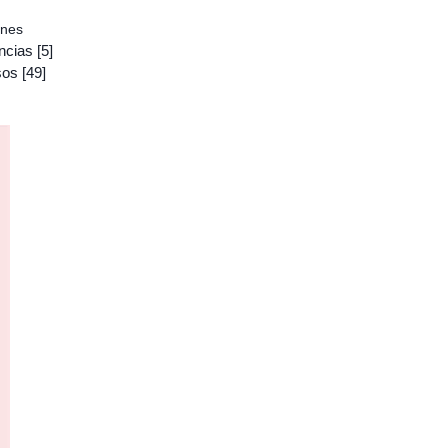
ones
ncias
[5]
sos
[49]