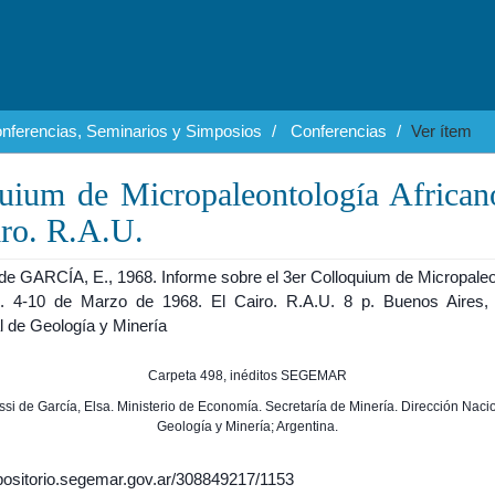
nferencias, Seminarios y Simposios
Conferencias
Ver ítem
quium de Micropaleontología African
iro. R.A.U.
e GARCÍA, E., 1968. Informe sobre el 3er Colloquium de Micropaleo
o. 4-10 de Marzo de 1968. El Cairo. R.A.U. 8 p. Buenos Aires, I
l de Geología y Minería
Carpeta 498, inéditos SEGEMAR
ossi de García, Elsa. Ministerio de Economía. Secretaría de Minería. Dirección Naci
Geología y Minería; Argentina.
epositorio.segemar.gov.ar/308849217/1153