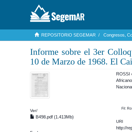
REPOSITORIO SEGEMAR
Congresos, Co
Informe sobre el 3er Collo
10 de Marzo de 1968. El Ca
ROSSI d
African
Naciona
Fil: R
Ver/
B498.pdf (1.413Mb)
URI
http://r