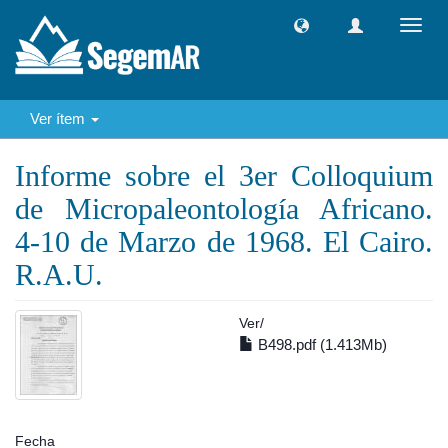
Camb
naveg
Ver ítem
Informe sobre el 3er Colloquium
de Micropaleontología Africano.
4-10 de Marzo de 1968. El Cairo.
R.A.U.
Ver/
B498.pdf (1.413Mb)
Fecha