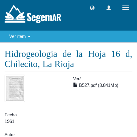
Camb
naveg
Ver ítem
Hidrogeología de la Hoja 16 d,
Chilecito, La Rioja
Ver/
B527.pdf (8.841Mb)
Fecha
1961
Autor