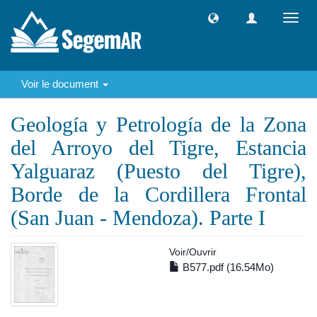
Toggl
navig
Voir le document
Geología y Petrología de la Zona
del Arroyo del Tigre, Estancia
Yalguaraz (Puesto del Tigre),
Borde de la Cordillera Frontal
(San Juan - Mendoza). Parte I
Voir/
Ouvrir
B577.pdf (16.54Mo)