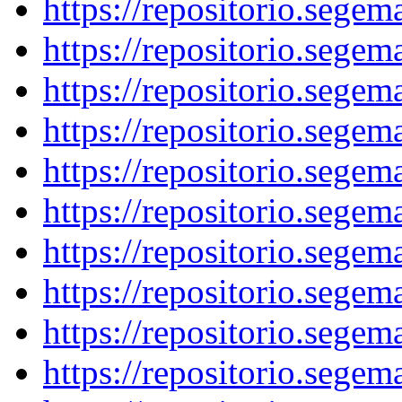
https://repositorio.sege
https://repositorio.sege
https://repositorio.sege
https://repositorio.sege
https://repositorio.sege
https://repositorio.sege
https://repositorio.sege
https://repositorio.sege
https://repositorio.sege
https://repositorio.sege