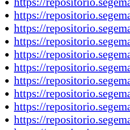
https://repositorio.sege
https://repositorio.sege
https://repositorio.sege
https://repositorio.sege
https://repositorio.sege
https://repositorio.sege
https://repositorio.sege
https://repositorio.sege
https://repositorio.sege
https://repositorio.sege