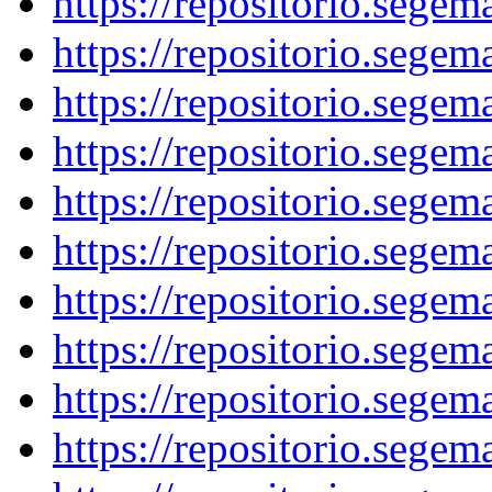
https://repositorio.sege
https://repositorio.sege
https://repositorio.sege
https://repositorio.sege
https://repositorio.sege
https://repositorio.sege
https://repositorio.sege
https://repositorio.sege
https://repositorio.sege
https://repositorio.sege