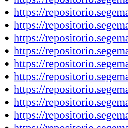
https://repositorio.sege
https://repositorio.sege
https://repositorio.sege
https://repositorio.sege
https://repositorio.sege
https://repositorio.sege
https://repositorio.sege
https://repositorio.sege
https://repositorio.sege
https://repositorio.sege