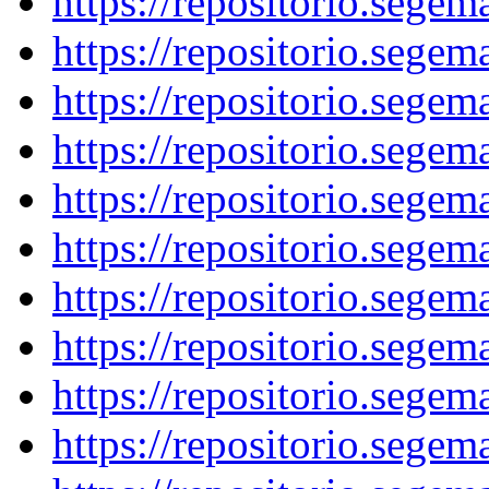
https://repositorio.sege
https://repositorio.sege
https://repositorio.sege
https://repositorio.sege
https://repositorio.sege
https://repositorio.sege
https://repositorio.sege
https://repositorio.sege
https://repositorio.sege
https://repositorio.sege