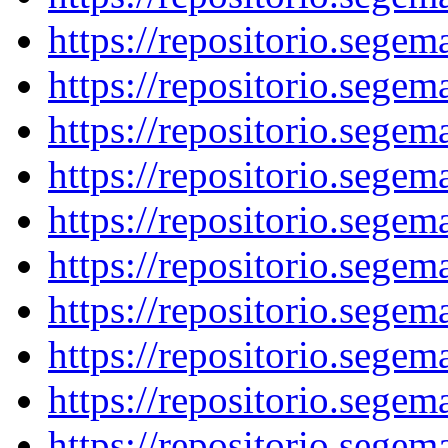
https://repositorio.sege
https://repositorio.sege
https://repositorio.sege
https://repositorio.sege
https://repositorio.sege
https://repositorio.sege
https://repositorio.sege
https://repositorio.sege
https://repositorio.sege
https://repositorio.sege