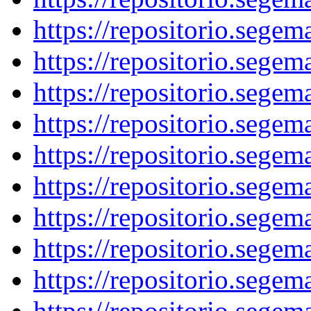
https://repositorio.sege
https://repositorio.sege
https://repositorio.sege
https://repositorio.sege
https://repositorio.sege
https://repositorio.sege
https://repositorio.sege
https://repositorio.sege
https://repositorio.sege
https://repositorio.sege