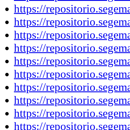
https://repositorio.sege
https://repositorio.sege
https://repositorio.sege
https://repositorio.sege
https://repositorio.sege
https://repositorio.sege
https://repositorio.sege
https://repositorio.sege
https://repositorio.sege
https://repositorio.sege