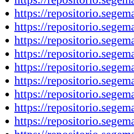
https://repositorio.sege
https://repositorio.sege
https://repositorio.sege
https://repositorio.sege
https://repositorio.sege
https://repositorio.sege
https://repositorio.sege
https://repositorio.sege
https://repositorio.sege