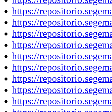
https://repositorio.sege
https://repositorio.sege
https://repositorio.sege
https://repositorio.sege
https://repositorio.sege
https://repositorio.sege
https://repositorio.sege
https://repositorio.sege
https://repositorio.sege