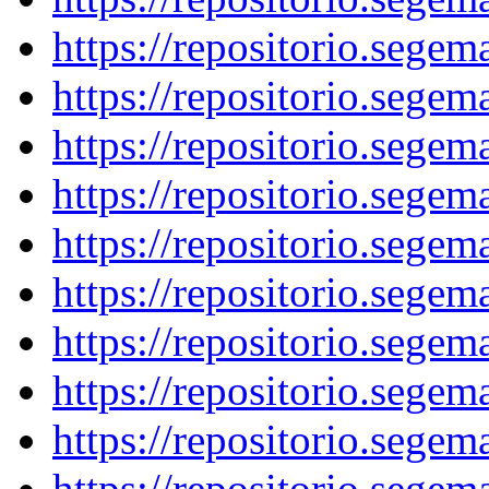
https://repositorio.sege
https://repositorio.sege
https://repositorio.sege
https://repositorio.sege
https://repositorio.sege
https://repositorio.sege
https://repositorio.sege
https://repositorio.sege
https://repositorio.sege
https://repositorio.sege