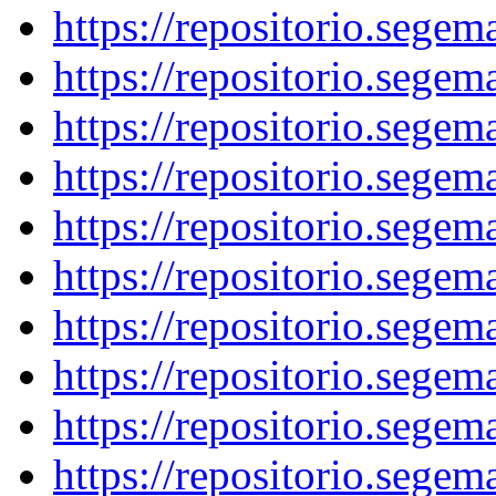
https://repositorio.sege
https://repositorio.sege
https://repositorio.sege
https://repositorio.sege
https://repositorio.sege
https://repositorio.sege
https://repositorio.sege
https://repositorio.sege
https://repositorio.sege
https://repositorio.sege