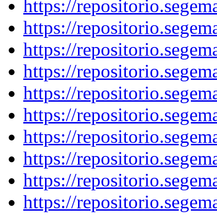
https://repositorio.sege
https://repositorio.sege
https://repositorio.sege
https://repositorio.sege
https://repositorio.sege
https://repositorio.sege
https://repositorio.sege
https://repositorio.sege
https://repositorio.sege
https://repositorio.sege