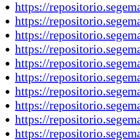
https://repositorio.sege
https://repositorio.sege
https://repositorio.sege
https://repositorio.sege
https://repositorio.sege
https://repositorio.sege
https://repositorio.sege
https://repositorio.sege
https://repositorio.sege
https://repositorio.sege