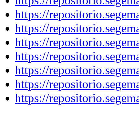
https://repositorio.sege
https://repositorio.sege
https://repositorio.sege
https://repositorio.sege
https://repositorio.sege
https://repositorio.sege
https://repositorio.sege
https://repositorio.sege