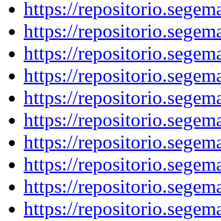
https://repositorio.sege
https://repositorio.sege
https://repositorio.sege
https://repositorio.sege
https://repositorio.sege
https://repositorio.sege
https://repositorio.sege
https://repositorio.sege
https://repositorio.sege
https://repositorio.sege