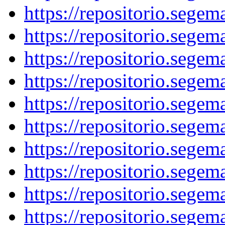
https://repositorio.sege
https://repositorio.sege
https://repositorio.sege
https://repositorio.sege
https://repositorio.sege
https://repositorio.sege
https://repositorio.sege
https://repositorio.sege
https://repositorio.sege
https://repositorio.sege