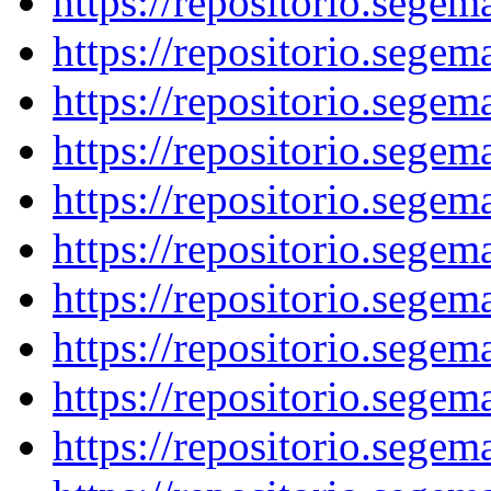
https://repositorio.sege
https://repositorio.sege
https://repositorio.sege
https://repositorio.sege
https://repositorio.sege
https://repositorio.sege
https://repositorio.sege
https://repositorio.sege
https://repositorio.sege
https://repositorio.sege