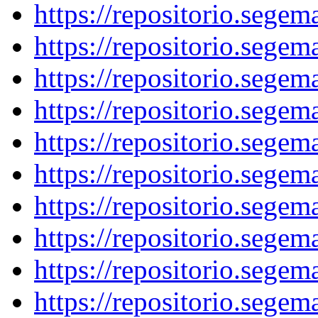
https://repositorio.sege
https://repositorio.sege
https://repositorio.sege
https://repositorio.sege
https://repositorio.sege
https://repositorio.sege
https://repositorio.sege
https://repositorio.sege
https://repositorio.sege
https://repositorio.sege