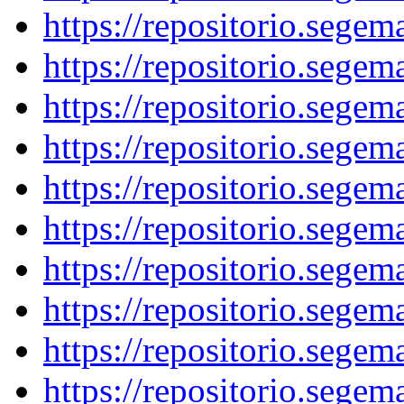
https://repositorio.sege
https://repositorio.sege
https://repositorio.sege
https://repositorio.sege
https://repositorio.sege
https://repositorio.sege
https://repositorio.sege
https://repositorio.sege
https://repositorio.sege
https://repositorio.sege