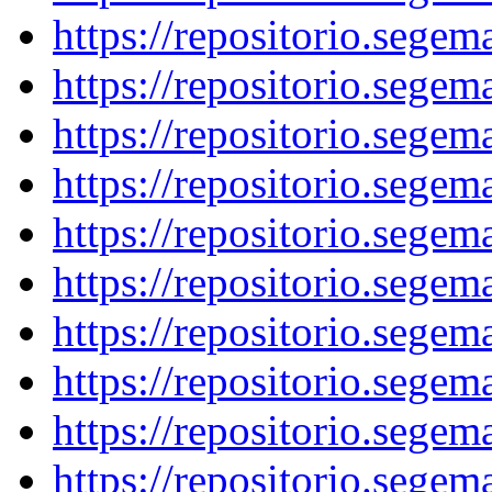
https://repositorio.sege
https://repositorio.sege
https://repositorio.sege
https://repositorio.sege
https://repositorio.sege
https://repositorio.sege
https://repositorio.sege
https://repositorio.sege
https://repositorio.sege
https://repositorio.sege