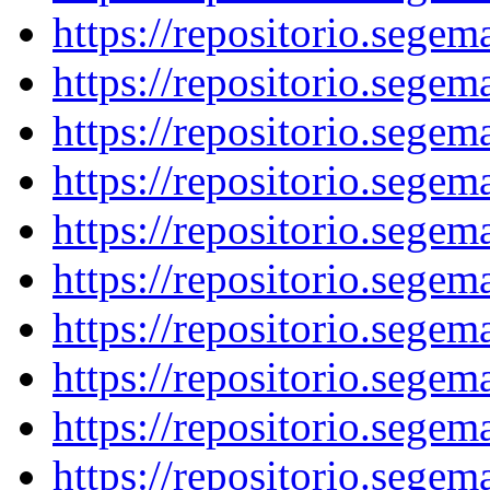
https://repositorio.sege
https://repositorio.sege
https://repositorio.sege
https://repositorio.sege
https://repositorio.sege
https://repositorio.sege
https://repositorio.sege
https://repositorio.sege
https://repositorio.sege
https://repositorio.sege