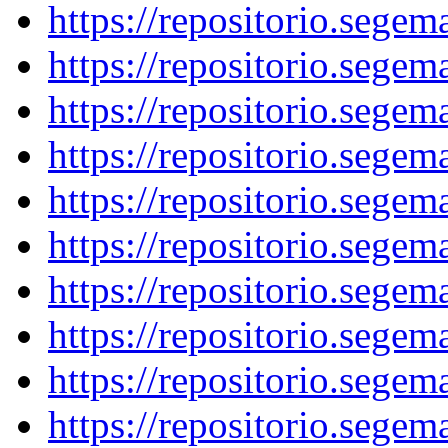
https://repositorio.sege
https://repositorio.sege
https://repositorio.sege
https://repositorio.sege
https://repositorio.sege
https://repositorio.sege
https://repositorio.sege
https://repositorio.sege
https://repositorio.sege
https://repositorio.sege