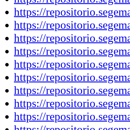
https://repositorio.sege
https://repositorio.sege
https://repositorio.sege
https://repositorio.sege
https://repositorio.sege
https://repositorio.sege
https://repositorio.sege
https://repositorio.sege
https://repositorio.sege
https://repositorio.sege