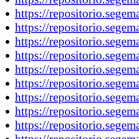
https://repositorio.sege
https://repositorio.sege
https://repositorio.sege
https://repositorio.sege
https://repositorio.sege
https://repositorio.sege
https://repositorio.sege
https://repositorio.sege
https://repositorio.sege
https://repositorio.sege