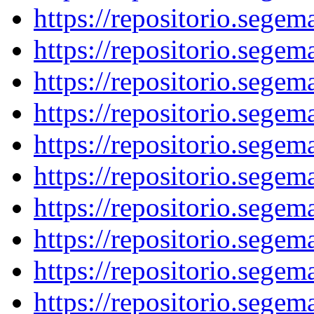
https://repositorio.sege
https://repositorio.sege
https://repositorio.sege
https://repositorio.sege
https://repositorio.sege
https://repositorio.sege
https://repositorio.sege
https://repositorio.sege
https://repositorio.sege
https://repositorio.sege