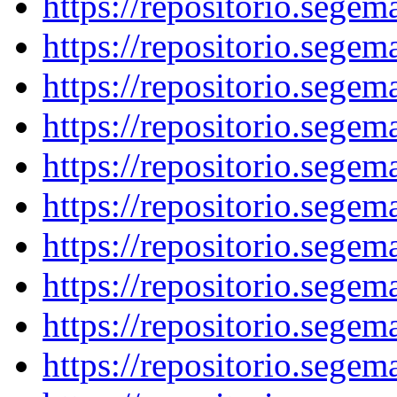
https://repositorio.sege
https://repositorio.sege
https://repositorio.sege
https://repositorio.sege
https://repositorio.sege
https://repositorio.sege
https://repositorio.sege
https://repositorio.sege
https://repositorio.sege
https://repositorio.sege