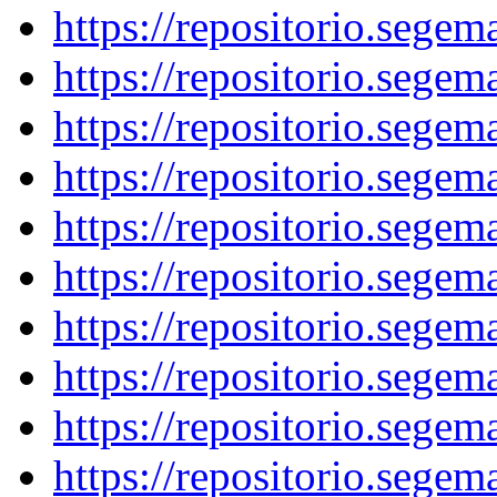
https://repositorio.sege
https://repositorio.sege
https://repositorio.sege
https://repositorio.sege
https://repositorio.sege
https://repositorio.sege
https://repositorio.sege
https://repositorio.sege
https://repositorio.sege
https://repositorio.sege