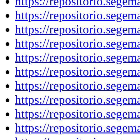
https://repositorio.sege
https://repositorio.sege
https://repositorio.sege
https://repositorio.sege
https://repositorio.sege
https://repositorio.sege
https://repositorio.sege
https://repositorio.sege
https://repositorio.sege
https://repositorio.sege