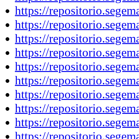
https://repositorio.sege
https://repositorio.sege
https://repositorio.sege
https://repositorio.sege
https://repositorio.sege
https://repositorio.sege
https://repositorio.sege
https://repositorio.sege
https://repositorio.sege
https://repositorio.sege