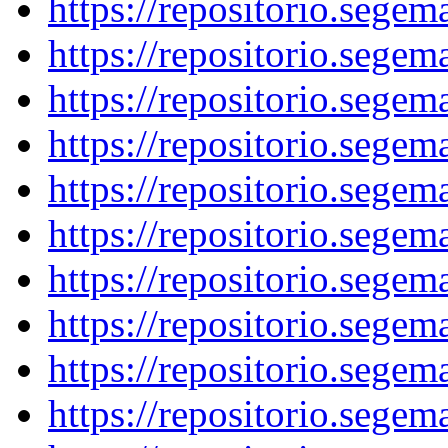
https://repositorio.sege
https://repositorio.sege
https://repositorio.sege
https://repositorio.sege
https://repositorio.sege
https://repositorio.sege
https://repositorio.sege
https://repositorio.sege
https://repositorio.sege
https://repositorio.sege