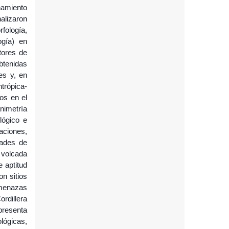
namiento
nalizaron
rfología,
ogía) en
ctores de
obtenidas
es y, en
trópica-
tos en el
animetría
lógico e
daciones,
dades de
o volcada
 aptitud
on sitios
amenazas
ordillera
presenta
ógicas,