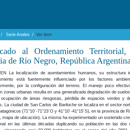
Serie Anales
Ver ítem
icado al Ordenamiento Territorial,
cia de Río Negro, República Argentin
 La localización de asentamientos humanos, su estructura i
amiento está fuertemente influenciado por los factores ambien
larmente, por la configuración del terreno. El manejo poco efectiv
 en zonas urbanas resulta en una generalizada degradación de suelos
, ocupación de áreas riesgosas, pérdida de espacios verdes y de
s. La ciudad de San Carlos de Bariloche se localiza en el sector nor
atagónicos (71°10´-71°23´O y 41°10´-41°15´S), en la provincia de R
 1, mapa de ubicación). La misma ha experimentado un sostenido cre
onal en las últimas décadas duplicando su población en las dos