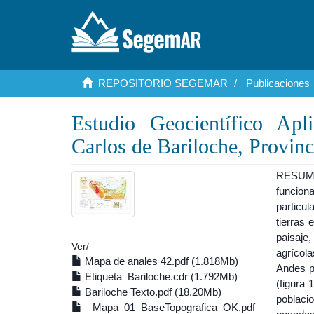
REPOSITORIO SEGEMAR
Publicaciones
Estudio Geocientífico Apl
Carlos de Bariloche, Provin
RESUMEN
funcion
particu
tierras
paisaje
Ver/
agrícola
Mapa de anales 42.pdf (1.818Mb)
Andes p
Etiqueta_Bariloche.cdr (1.792Mb)
(figura
Bariloche Texto.pdf (18.20Mb)
poblaci
Mapa_01_BaseTopografica_OK.pdf