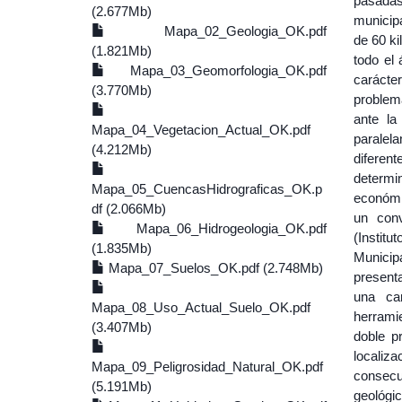
pasadas
(2.677Mb)
municipa
Mapa_02_Geologia_OK.pdf
de 60 ki
(1.821Mb)
todo el 
Mapa_03_Geomorfologia_OK.pdf
caráct
(3.770Mb)
problem
ante la
Mapa_04_Vegetacion_Actual_OK.pdf
paralel
(4.212Mb)
diferen
determi
Mapa_05_CuencasHidrograficas_OK.p
económic
df (2.066Mb)
un con
Mapa_06_Hidrogeologia_OK.pdf
(Insti
(1.835Mb)
Municipa
Mapa_07_Suelos_OK.pdf (2.748Mb)
presenta
una car
Mapa_08_Uso_Actual_Suelo_OK.pdf
herrami
(3.407Mb)
doble p
locali
Mapa_09_Peligrosidad_Natural_OK.pdf
consecue
(5.191Mb)
geológi