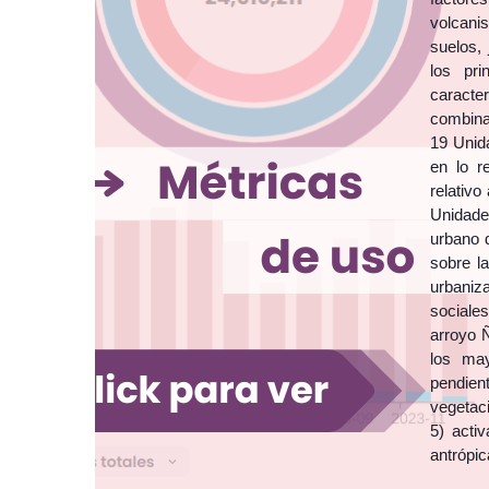
volcani
suelos,
los pri
caracte
combinad
19 Unid
en lo r
relativo
Unidade
urbano d
sobre la
urbaniza
sociales
arroyo 
los may
pendien
vegetac
5) acti
antrópic