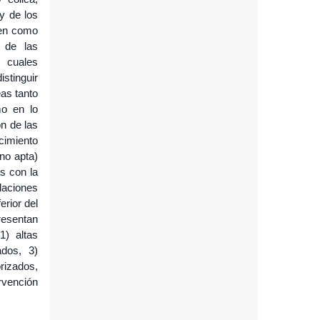
y de los
cen como
n de las
s cuales
istinguir
as tanto
mo en lo
ón de las
cimiento
no apta)
s con la
alaciones
erior del
resentan
1) altas
ados, 3)
rizados,
rvención