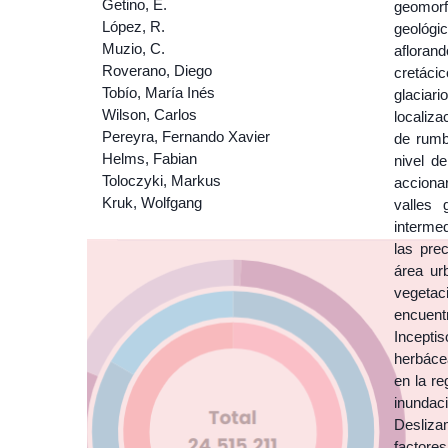
Getino, E.
geomorfo
López, R.
geológi
Muzio, C.
afloran
Roverano, Diego
cretácic
Tobío, María Inés
glaciari
Wilson, Carlos
localiza
Pereyra, Fernando Xavier
de rumb
Helms, Fabian
nivel d
Toloczyki, Markus
acciona
Kruk, Wolfgang
valles 
interme
las pre
área ur
vegetaci
encuent
Inceptis
herbáce
en la re
inundac
Desliza
factore