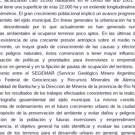
, alcanzando casi 93.000 habitantes en el censo del año 2001. 
l tiene una superficie de más 22.000 ha y se extiende longitudinalm
lómetros. El gran crecimiento poblacional implicó un avance progres
ámbito del ejido municipal. En líneas generales la urbanización ha 
er desordenado por lo que actualmente se han generado nu
as ambientales al ocuparse terrenos poco aptos. En las últimas 
 existencia de una creciente presión antrópica sobre el medio na
amente, un mayor grado de conocimiento de las causas y efecto
tes peligros naturales, éstos comenzaron a tener mayor influenc
nación de políticas y prioridades para inversiones o emprend
os en general y en la fijación de pautas de ocupación del territorio.
venio entre el SEGEMAR (Servicio Geológico Minero Argentin
tuto Federal de Geociencias y Recursos Minerales de Aleman
lidad de Bariloche y la Dirección de Minería de la provincia de Río 
n los resultados de los trabajos efectuados consistentes en la reali
tografía geoambiental del ejido municipal. La misma consti
enta de ordenamiento en el futuro crecimiento urbano de la ciudad
ropósito de la preservación del ambiente y evitar daños y peligros
zación de la población y futuras inversiones y emprendimien
ncia, el objetivo general ha sido identificar y evaluar las caracte
cas de los terrenos para el desarrollo urbano en general, gener