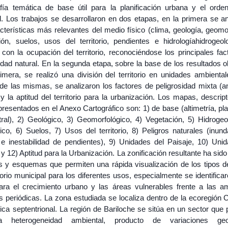
afía temática de base útil para la planificación urbana y el orde
ial. Los trabajos se desarrollaron en dos etapas, en la primera se a
cterísticas más relevantes del medio físico (clima, geología, geomo
ión, suelos, usos del territorio, pendientes e hidrologíahidrogeol
 con la ocupación del territorio, reconociéndose los principales fa
idad natural. En la segunda etapa, sobre la base de los resultados 
imera, se realizó una división del territorio en unidades ambiental
de las mismas, se analizaron los factores de peligrosidad mixta (an
 y la aptitud del territorio para la urbanización. Los mapas, descrip
presentados en el Anexo Cartográfico son: 1) de base (altimetría, pl
tral), 2) Geológico, 3) Geomorfológico, 4) Vegetación, 5) Hidrogeo
ico, 6) Suelos, 7) Usos del territorio, 8) Peligros naturales (inun
 e inestabilidad de pendientes), 9) Unidades del Paisaje, 10) Uni
y 12) Aptitud para la Urbanización. La zonificación resultante ha sid
 y esquemas que permiten una rápida visualización de los tipos de
itorio municipal para los diferentes usos, especialmente se identificar
ara el crecimiento urbano y las áreas vulnerables frente a las 
s periódicas. La zona estudiada se localiza dentro de la ecoregión C
ca septentrional. La región de Bariloche se sitúa en un sector que 
a heterogeneidad ambiental, producto de variaciones geol