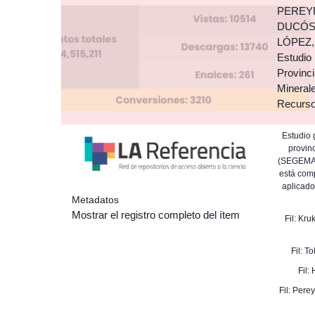
PEREYR
DUCÓS,
LÓPEZ,
Estudio 
Provinc
Mineral
Recurso
Estudio 
provin
(SEGEMAR)
está comp
aplicado
Metadatos
Mostrar el registro completo del ítem
Fil: Kru
Fil: T
Fil:
Fil: Pere