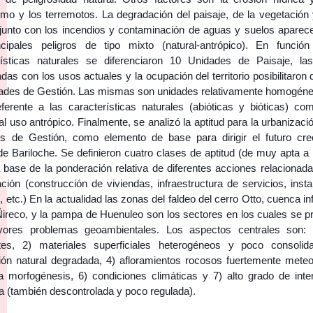
smo y los terremotos. La degradación del paisaje, de la vegetación 
 junto con los incendios y contaminación de aguas y suelos apare
ncipales peligros de tipo mixto (natural-antrópico). En funció
rísticas naturales se diferenciaron 10 Unidades de Paisaje, la
as con los usos actuales y la ocupación del territorio posibilitaron d
ades de Gestión. Las mismas son unidades relativamente homogéne
eferente a las características naturales (abióticas y bióticas) co
 al uso antrópico. Finalmente, se analizó la aptitud para la urbanizaci
s de Gestión, como elemento de base para dirigir el futuro cre
e Bariloche. Se definieron cuatro clases de aptitud (de muy apta a 
 base de la ponderación relativa de diferentes acciones relacionada
ción (construcción de viviendas, infraestructura de servicios, inst
, etc.) En la actualidad las zonas del faldeo del cerro Otto, cuenca inf
Ñireco, y la pampa de Huenuleo son los sectores en los cuales se p
ores problemas geoambientales. Los aspectos centrales son: 
tes, 2) materiales superficiales heterogéneos y poco consolid
ión natural degradada, 4) afloramientos rocosos fuertemente meteo
va morfogénesis, 6) condiciones climáticas y 7) alto grado de inte
a (también descontrolada y poco regulada).