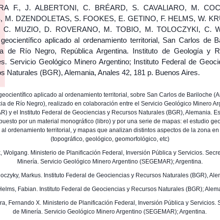
A F., J. ALBERTONI, C. BRÉARD, S. CAVALIARO, M. COC
 M. DZENDOLETAS, S. FOOKES, E. GETINO, F. HELMS, W. KR
 C. MUZIO, D. ROVERANO, M. TOBIO, M. TOLOCZYKI, C. 
geocientífico aplicado al ordenamiento territorial, San Carlos de B
ia de Río Negro, República Argentina. Instituto de Geología y 
es. Servicio Geológico Minero Argentino; Instituto Federal de Geoci
s Naturales (BGR), Alemania, Anales 42, 181 p. Buenos Aires.
geocientífico aplicado al ordenamiento territorial, sobre San Carlos de Bariloche (A
cia de Río Negro), realizado en colaboración entre el Servicio Geológico Minero Ar
 y el Instituto Federal de Geociencias y Recursos Naturales (BGR), Alemania. Es
uesto por un material monográfico (libro) y por una serie de mapas: el estudio geo
 al ordenamiento territorial, y mapas que analizan distintos aspectos de la zona en
(topográfico, geológico, geomorfológico, etc)
k, Wolgang. Ministerio de Planificación Federal, Inversión Pública y Servicios. Secr
Minería. Servicio Geológico Minero Argentino (SEGEMAR); Argentina.
oloczyky, Markus. Instituto Federal de Geociencias y Recursos Naturales (BGR), Al
 Helms, Fabian. Instituto Federal de Geociencias y Recursos Naturales (BGR); Alem
yra, Fernando X. Ministerio de Planificación Federal, Inversión Pública y Servicios. 
de Minería. Servicio Geológico Minero Argentino (SEGEMAR); Argentina.