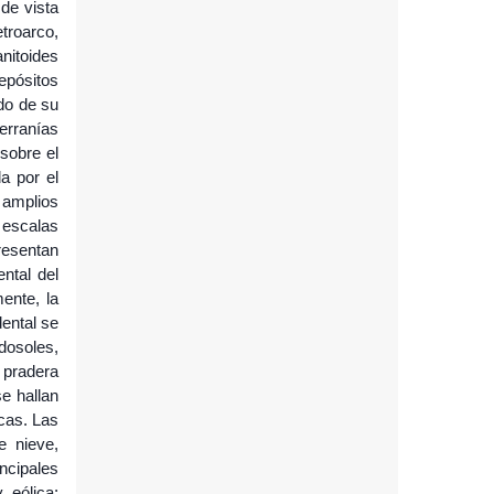
 de vista
troarco,
nitoides
depósitos
ado de su
serranías
sobre el
a por el
 amplios
 escalas
resentan
ntal del
ente, la
dental se
dosoles,
a pradera
e hallan
icas. Las
e nieve,
ncipales
 eólica;