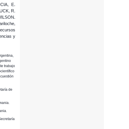
CIA, E.
UCK, R.
WILSON.
ariloche,
Recursos
encias y
rgentina,
gentino
te trabajo
científico
 cuestión
etaría de
emania.
ania.
Secretaría