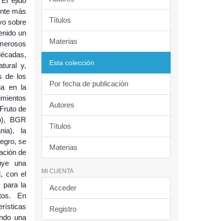
El ejido
ente más
Títulos
ivo sobre
tenido un
Materias
merosos
décadas,
Esta colección
tural y,
s de los
Por fecha de publicación
ia en la
imientos
Autores
 Fruto de
o), BGR
Títulos
ia), la
Negro, se
Materias
zación de
tuye una
MI CUENTA
, con el
 para la
Acceder
tos. En
rísticas
Registro
ando una