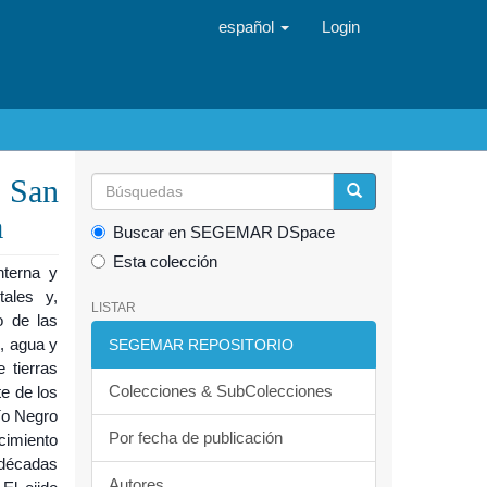
español
Login
 San
a
Buscar en SEGEMAR DSpace
Esta colección
nterna y
tales y,
LISTAR
o de las
, agua y
SEGEMAR REPOSITORIO
 tierras
Colecciones & SubColecciones
te de los
ío Negro
Por fecha de publicación
cimiento
 décadas
Autores