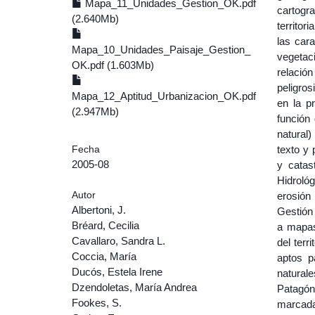
Mapa_11_Unidades_Gestion_OK.pdf
cartogr
(2.640Mb)
territor
las cara
Mapa_10_Unidades_Paisaje_Gestion_
vegetac
OK.pdf (1.603Mb)
relación
peligros
Mapa_12_Aptitud_Urbanizacion_OK.pdf
en la pr
(2.947Mb)
función 
natural)
Fecha
texto y 
2005-08
y catas
Hidrológ
Autor
erosión
Albertoni, J.
Gestión 
Bréard, Cecilia
a mapas
Cavallaro, Sandra L.
del terr
Coccia, María
aptos p
Ducós, Estela Irene
naturale
Dzendoletas, María Andrea
Patagóni
Fookes, S.
marcad