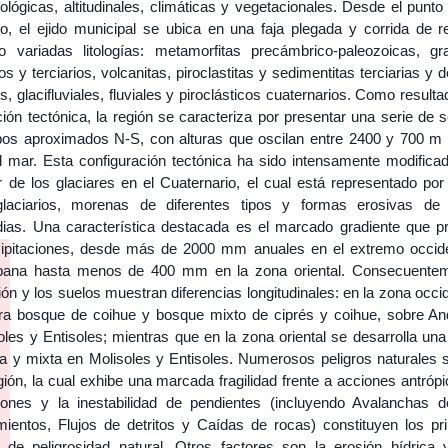
lógicas, altitudinales, climáticas y vegetacionales. Desde el punto
co, el ejido municipal se ubica en una faja plegada y corrida de re
do variadas litologías: metamorfitas precámbrico-paleozoicas, gra
os y terciarios, volcanitas, piroclastitas y sedimentitas terciarias y 
os, glacifluviales, fluviales y piroclásticos cuaternarios. Como result
ción tectónica, la región se caracteriza por presentar una serie de 
os aproximados N-S, con alturas que oscilan entre 2400 y 700 m 
el mar. Esta configuración tectónica ha sido intensamente modificad
r de los glaciares en el Cuaternario, el cual está representado por
glaciarios, morenas de diferentes tipos y formas erosivas de
dias. Una característica destacada es el marcado gradiente que p
cipitaciones, desde más de 2000 mm anuales en el extremo occide
bana hasta menos de 400 mm en la zona oriental. Consecuentem
ón y los suelos muestran diferencias longitudinales: en la zona occi
ra bosque de coihue y bosque mixto de ciprés y coihue, sobre An
oles y Entisoles; mientras que en la zona oriental se desarrolla un
a y mixta en Molisoles y Entisoles. Numerosos peligros naturales s
gión, la cual exhibe una marcada fragilidad frente a acciones antróp
iones y la inestabilidad de pendientes (incluyendo Avalanchas d
mientos, Flujos de detritos y Caídas de rocas) constituyen los pri
s de peligrosidad natural. Otros factores son la erosión hídrica y