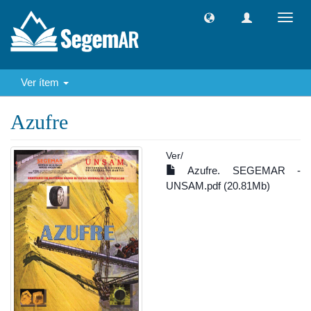
Camb
naveg
Ver ítem
Azufre
Ver/
Azufre. SEGEMAR -
UNSAM.pdf (20.81Mb)