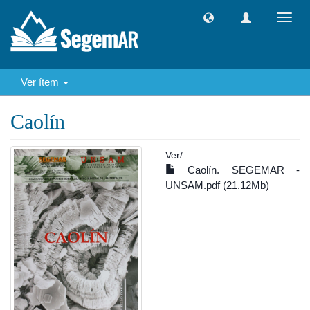
Camb
naveg
Ver ítem
Caolín
Ver/
Caolín. SEGEMAR -
UNSAM.pdf (21.12Mb)