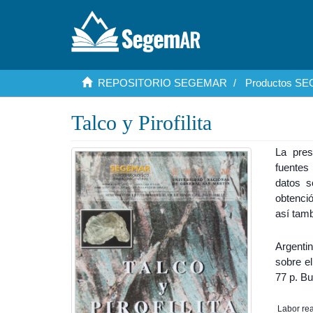
REPOSITORIO SEGEMAR
Productos S
Talco y Pirofilita
La pres
fuentes 
datos s
obtenció
así tam
Argenti
sobre e
77 p. 
Labor rea