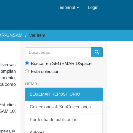
español
Login
EMAR-UNSAM
Ver ítem
Buscar en SEGEMAR DSpace
diversas
compilan
Esta colección
amiento,
ica como
LISTAR
SEGEMAR REPOSITORIO
Estudios
Colecciones & SubColecciones
NSAM 10,
Por fecha de publicación
ipales, el
Autores