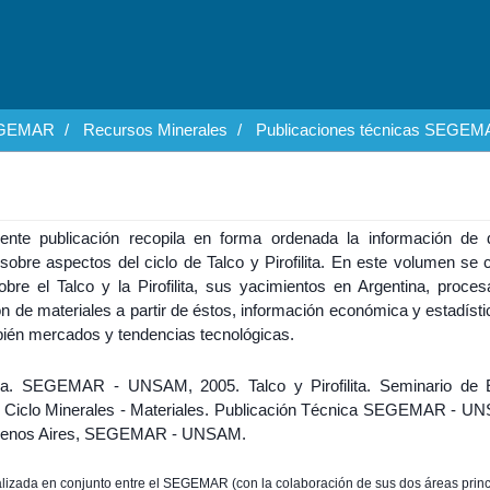
EGEMAR
Recursos Minerales
Publicaciones técnicas SEG
ente publicación recopila en forma ordenada la información de 
sobre aspectos del ciclo de Talco y Pirofilita. En este volumen se 
obre el Talco y la Pirofilita, sus yacimientos en Argentina, proces
n de materiales a partir de éstos, información económica y estadíst
bién mercados y tendencias tecnológicas.
na. SEGEMAR - UNSAM, 2005. Talco y Pirofilita. Seminario de 
l Ciclo Minerales - Materiales. Publicación Técnica SEGEMAR - U
Buenos Aires, SEGEMAR - UNSAM.
lizada en conjunto entre el SEGEMAR (con la colaboración de sus dos áreas princ