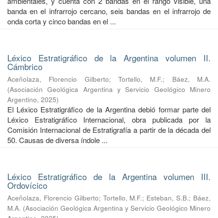
ambientales, y cuenta con 2 bandas en el rango visible, una
banda en el infrarrojo cercano, seis bandas en el infrarrojo de
onda corta y cinco bandas en el ...
Léxico Estratigráfico de la Argentina volumen II.
Cámbrico
Aceñolaza, Florencio Gilberto
;
Tortello, M.F.
;
Báez, M.A.
(
Asociación Geológica Argentina y Servicio Geológico Minero
Argentino
,
2025
)
El Léxico Estratigráfico de la Argentina debió formar parte del
Léxico Estratigráfico Internacional, obra publicada por la
Comisión Internacional de Estratigrafía a partir de la década del
50. Causas de diversa índole ...
Léxico Estratigráfico de la Argentina volumen III.
Ordovícico
Aceñolaza, Florencio Gilberto
;
Tortello, M.F.
;
Esteban, S.B.
;
Báez,
M.A.
(
Asociación Geológica Argentina y Servicio Geológico Minero