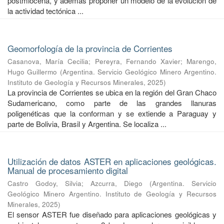
postmiocena, y además proponer un modelo de la evolución de
la actividad tectónica ...
Geomorfología de la provincia de Corrientes
Casanova, María Cecilia
;
Pereyra, Fernando Xavier
;
Marengo,
Hugo Guillermo
(
Argentina. Servicio Geológico Minero Argentino.
Instituto de Geología y Recursos Minerales
,
2025
)
La provincia de Corrientes se ubica en la región del Gran Chaco
Sudamericano, como parte de las grandes llanuras
poligenéticas que la conforman y se extiende a Paraguay y
parte de Bolivia, Brasil y Argentina. Se localiza ...
Utilización de datos ASTER en aplicaciones geológicas.
Manual de procesamiento digital
Castro Godoy, Silvia
;
Azcurra, Diego
(
Argentina. Servicio
Geológico Minero Argentino. Instituto de Geología y Recursos
Minerales
,
2025
)
El sensor ASTER fue diseñado para aplicaciones geológicas y