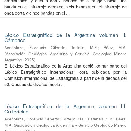
ambientales, y cuenta con 2 bandas en el rango visible, una
banda en el infrarrojo cercano, seis bandas en el infrarrojo de
onda corta y cinco bandas en el ...
Léxico Estratigráfico de la Argentina volumen II.
Cámbrico
Aceñolaza, Florencio Gilberto
;
Tortello, M.F.
;
Báez, M.A.
(
Asociación Geológica Argentina y Servicio Geológico Minero
Argentino
,
2025
)
El Léxico Estratigráfico de la Argentina debió formar parte del
Léxico Estratigráfico Internacional, obra publicada por la
Comisión Internacional de Estratigrafía a partir de la década del
50. Causas de diversa índole ...
Léxico Estratigráfico de la Argentina volumen III.
Ordovícico
Aceñolaza, Florencio Gilberto
;
Tortello, M.F.
;
Esteban, S.B.
;
Báez,
M.A.
(
Asociación Geológica Argentina y Servicio Geológico Minero