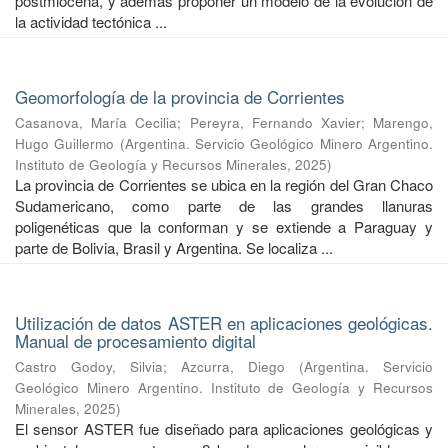
postmiocena, y además proponer un modelo de la evolución de
la actividad tectónica ...
Geomorfología de la provincia de Corrientes
Casanova, María Cecilia
;
Pereyra, Fernando Xavier
;
Marengo,
Hugo Guillermo
(
Argentina. Servicio Geológico Minero Argentino.
Instituto de Geología y Recursos Minerales
,
2025
)
La provincia de Corrientes se ubica en la región del Gran Chaco
Sudamericano, como parte de las grandes llanuras
poligenéticas que la conforman y se extiende a Paraguay y
parte de Bolivia, Brasil y Argentina. Se localiza ...
Utilización de datos ASTER en aplicaciones geológicas.
Manual de procesamiento digital
Castro Godoy, Silvia
;
Azcurra, Diego
(
Argentina. Servicio
Geológico Minero Argentino. Instituto de Geología y Recursos
Minerales
,
2025
)
El sensor ASTER fue diseñado para aplicaciones geológicas y