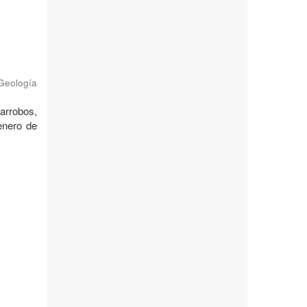
 Geología
garrobos,
enero de