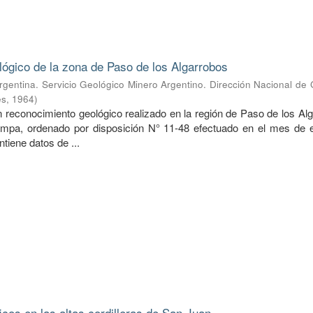
lógico de la zona de Paso de los Algarrobos
rgentina. Servicio Geológico Minero Argentino. Dirección Nacional de
es
,
1964
)
n reconocimiento geológico realizado en la región de Paso de los Al
ampa, ordenado por disposición N° 11-48 efectuado en el mes de 
ntiene datos de ...
icos en las altas cordilleras de San Juan