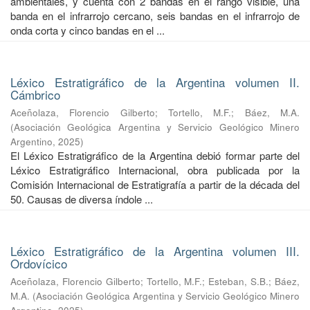
ambientales, y cuenta con 2 bandas en el rango visible, una
banda en el infrarrojo cercano, seis bandas en el infrarrojo de
onda corta y cinco bandas en el ...
Léxico Estratigráfico de la Argentina volumen II.
Cámbrico
Aceñolaza, Florencio Gilberto
;
Tortello, M.F.
;
Báez, M.A.
(
Asociación Geológica Argentina y Servicio Geológico Minero
Argentino
,
2025
)
El Léxico Estratigráfico de la Argentina debió formar parte del
Léxico Estratigráfico Internacional, obra publicada por la
Comisión Internacional de Estratigrafía a partir de la década del
50. Causas de diversa índole ...
Léxico Estratigráfico de la Argentina volumen III.
Ordovícico
Aceñolaza, Florencio Gilberto
;
Tortello, M.F.
;
Esteban, S.B.
;
Báez,
M.A.
(
Asociación Geológica Argentina y Servicio Geológico Minero