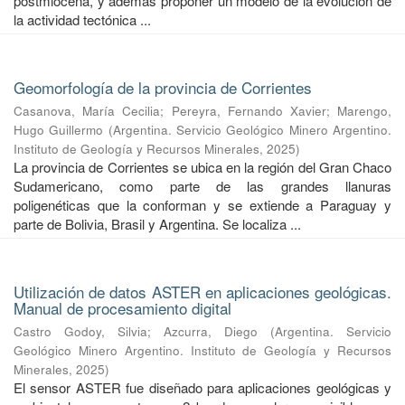
postmiocena, y además proponer un modelo de la evolución de
la actividad tectónica ...
Geomorfología de la provincia de Corrientes
Casanova, María Cecilia
;
Pereyra, Fernando Xavier
;
Marengo,
Hugo Guillermo
(
Argentina. Servicio Geológico Minero Argentino.
Instituto de Geología y Recursos Minerales
,
2025
)
La provincia de Corrientes se ubica en la región del Gran Chaco
Sudamericano, como parte de las grandes llanuras
poligenéticas que la conforman y se extiende a Paraguay y
parte de Bolivia, Brasil y Argentina. Se localiza ...
Utilización de datos ASTER en aplicaciones geológicas.
Manual de procesamiento digital
Castro Godoy, Silvia
;
Azcurra, Diego
(
Argentina. Servicio
Geológico Minero Argentino. Instituto de Geología y Recursos
Minerales
,
2025
)
El sensor ASTER fue diseñado para aplicaciones geológicas y