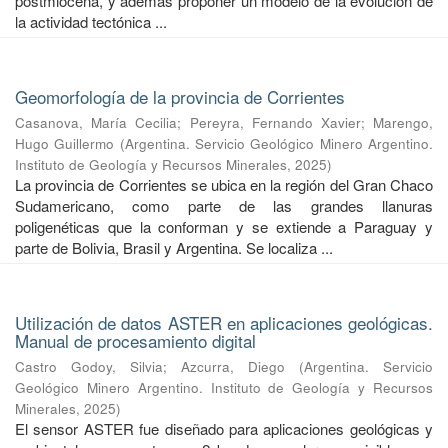
postmiocena, y además proponer un modelo de la evolución de
la actividad tectónica ...
Geomorfología de la provincia de Corrientes
Casanova, María Cecilia
;
Pereyra, Fernando Xavier
;
Marengo,
Hugo Guillermo
(
Argentina. Servicio Geológico Minero Argentino.
Instituto de Geología y Recursos Minerales
,
2025
)
La provincia de Corrientes se ubica en la región del Gran Chaco
Sudamericano, como parte de las grandes llanuras
poligenéticas que la conforman y se extiende a Paraguay y
parte de Bolivia, Brasil y Argentina. Se localiza ...
Utilización de datos ASTER en aplicaciones geológicas.
Manual de procesamiento digital
Castro Godoy, Silvia
;
Azcurra, Diego
(
Argentina. Servicio
Geológico Minero Argentino. Instituto de Geología y Recursos
Minerales
,
2025
)
El sensor ASTER fue diseñado para aplicaciones geológicas y