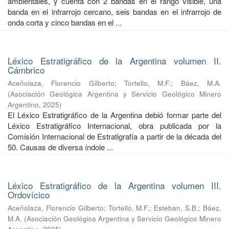
ambientales, y cuenta con 2 bandas en el rango visible, una
banda en el infrarrojo cercano, seis bandas en el infrarrojo de
onda corta y cinco bandas en el ...
Léxico Estratigráfico de la Argentina volumen II.
Cámbrico
Aceñolaza, Florencio Gilberto
;
Tortello, M.F.
;
Báez, M.A.
(
Asociación Geológica Argentina y Servicio Geológico Minero
Argentino
,
2025
)
El Léxico Estratigráfico de la Argentina debió formar parte del
Léxico Estratigráfico Internacional, obra publicada por la
Comisión Internacional de Estratigrafía a partir de la década del
50. Causas de diversa índole ...
Léxico Estratigráfico de la Argentina volumen III.
Ordovícico
Aceñolaza, Florencio Gilberto
;
Tortello, M.F.
;
Esteban, S.B.
;
Báez,
M.A.
(
Asociación Geológica Argentina y Servicio Geológico Minero