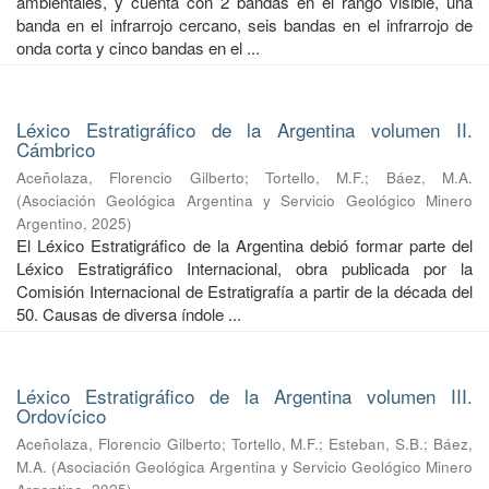
ambientales, y cuenta con 2 bandas en el rango visible, una
banda en el infrarrojo cercano, seis bandas en el infrarrojo de
onda corta y cinco bandas en el ...
Léxico Estratigráfico de la Argentina volumen II.
Cámbrico
Aceñolaza, Florencio Gilberto
;
Tortello, M.F.
;
Báez, M.A.
(
Asociación Geológica Argentina y Servicio Geológico Minero
Argentino
,
2025
)
El Léxico Estratigráfico de la Argentina debió formar parte del
Léxico Estratigráfico Internacional, obra publicada por la
Comisión Internacional de Estratigrafía a partir de la década del
50. Causas de diversa índole ...
Léxico Estratigráfico de la Argentina volumen III.
Ordovícico
Aceñolaza, Florencio Gilberto
;
Tortello, M.F.
;
Esteban, S.B.
;
Báez,
M.A.
(
Asociación Geológica Argentina y Servicio Geológico Minero