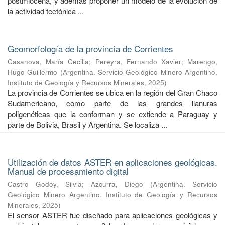
postmiocena, y además proponer un modelo de la evolución de
la actividad tectónica ...
Geomorfología de la provincia de Corrientes
Casanova, María Cecilia
;
Pereyra, Fernando Xavier
;
Marengo,
Hugo Guillermo
(
Argentina. Servicio Geológico Minero Argentino.
Instituto de Geología y Recursos Minerales
,
2025
)
La provincia de Corrientes se ubica en la región del Gran Chaco
Sudamericano, como parte de las grandes llanuras
poligenéticas que la conforman y se extiende a Paraguay y
parte de Bolivia, Brasil y Argentina. Se localiza ...
Utilización de datos ASTER en aplicaciones geológicas.
Manual de procesamiento digital
Castro Godoy, Silvia
;
Azcurra, Diego
(
Argentina. Servicio
Geológico Minero Argentino. Instituto de Geología y Recursos
Minerales
,
2025
)
El sensor ASTER fue diseñado para aplicaciones geológicas y