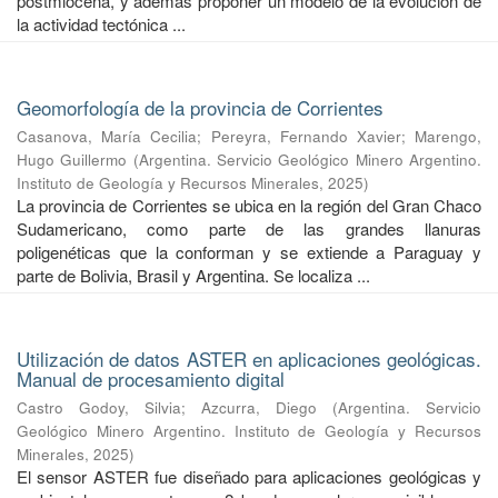
postmiocena, y además proponer un modelo de la evolución de
la actividad tectónica ...
Geomorfología de la provincia de Corrientes
Casanova, María Cecilia
;
Pereyra, Fernando Xavier
;
Marengo,
Hugo Guillermo
(
Argentina. Servicio Geológico Minero Argentino.
Instituto de Geología y Recursos Minerales
,
2025
)
La provincia de Corrientes se ubica en la región del Gran Chaco
Sudamericano, como parte de las grandes llanuras
poligenéticas que la conforman y se extiende a Paraguay y
parte de Bolivia, Brasil y Argentina. Se localiza ...
Utilización de datos ASTER en aplicaciones geológicas.
Manual de procesamiento digital
Castro Godoy, Silvia
;
Azcurra, Diego
(
Argentina. Servicio
Geológico Minero Argentino. Instituto de Geología y Recursos
Minerales
,
2025
)
El sensor ASTER fue diseñado para aplicaciones geológicas y