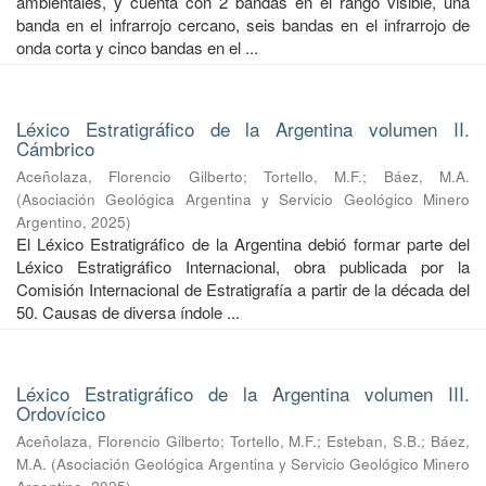
ambientales, y cuenta con 2 bandas en el rango visible, una
banda en el infrarrojo cercano, seis bandas en el infrarrojo de
onda corta y cinco bandas en el ...
Léxico Estratigráfico de la Argentina volumen II.
Cámbrico
Aceñolaza, Florencio Gilberto
;
Tortello, M.F.
;
Báez, M.A.
(
Asociación Geológica Argentina y Servicio Geológico Minero
Argentino
,
2025
)
El Léxico Estratigráfico de la Argentina debió formar parte del
Léxico Estratigráfico Internacional, obra publicada por la
Comisión Internacional de Estratigrafía a partir de la década del
50. Causas de diversa índole ...
Léxico Estratigráfico de la Argentina volumen III.
Ordovícico
Aceñolaza, Florencio Gilberto
;
Tortello, M.F.
;
Esteban, S.B.
;
Báez,
M.A.
(
Asociación Geológica Argentina y Servicio Geológico Minero