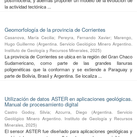
postmiocena, y además proponer un modelo de la evolución de
la actividad tectónica ...
Geomorfología de la provincia de Corrientes
Casanova, María Cecilia
;
Pereyra, Fernando Xavier
;
Marengo,
Hugo Guillermo
(
Argentina. Servicio Geológico Minero Argentino.
Instituto de Geología y Recursos Minerales
,
2025
)
La provincia de Corrientes se ubica en la región del Gran Chaco
Sudamericano, como parte de las grandes llanuras
poligenéticas que la conforman y se extiende a Paraguay y
parte de Bolivia, Brasil y Argentina. Se localiza ...
Utilización de datos ASTER en aplicaciones geológicas.
Manual de procesamiento digital
Castro Godoy, Silvia
;
Azcurra, Diego
(
Argentina. Servicio
Geológico Minero Argentino. Instituto de Geología y Recursos
Minerales
,
2025
)
El sensor ASTER fue diseñado para aplicaciones geológicas y