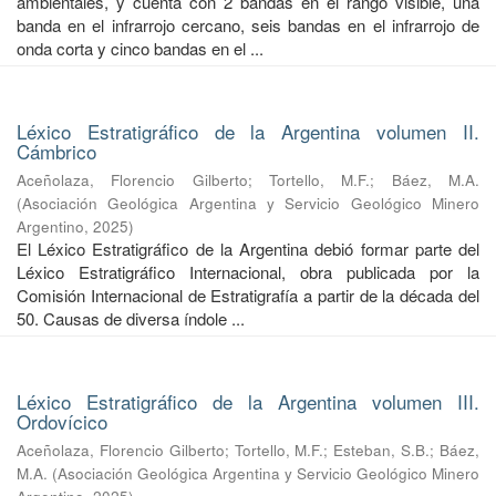
ambientales, y cuenta con 2 bandas en el rango visible, una
banda en el infrarrojo cercano, seis bandas en el infrarrojo de
onda corta y cinco bandas en el ...
Léxico Estratigráfico de la Argentina volumen II.
Cámbrico
Aceñolaza, Florencio Gilberto
;
Tortello, M.F.
;
Báez, M.A.
(
Asociación Geológica Argentina y Servicio Geológico Minero
Argentino
,
2025
)
El Léxico Estratigráfico de la Argentina debió formar parte del
Léxico Estratigráfico Internacional, obra publicada por la
Comisión Internacional de Estratigrafía a partir de la década del
50. Causas de diversa índole ...
Léxico Estratigráfico de la Argentina volumen III.
Ordovícico
Aceñolaza, Florencio Gilberto
;
Tortello, M.F.
;
Esteban, S.B.
;
Báez,
M.A.
(
Asociación Geológica Argentina y Servicio Geológico Minero