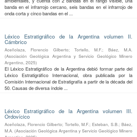
ambientales, y cuenta con 2 bandas en el rango visible, una
banda en el infrarrojo cercano, seis bandas en el infrarrojo de
onda corta y cinco bandas en el ...
Léxico Estratigráfico de la Argentina volumen II.
Cámbrico
Aceñolaza, Florencio Gilberto
;
Tortello, M.F.
;
Báez, M.A.
(
Asociación Geológica Argentina y Servicio Geológico Minero
Argentino
,
2025
)
El Léxico Estratigráfico de la Argentina debió formar parte del
Léxico Estratigráfico Internacional, obra publicada por la
Comisión Internacional de Estratigrafía a partir de la década del
50. Causas de diversa índole ...
Léxico Estratigráfico de la Argentina volumen III.
Ordovícico
Aceñolaza, Florencio Gilberto
;
Tortello, M.F.
;
Esteban, S.B.
;
Báez,
M.A.
(
Asociación Geológica Argentina y Servicio Geológico Minero