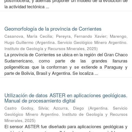
postmiocena, y además proponer un modelo de la evolución de
la actividad tectónica ...
Geomorfología de la provincia de Corrientes
Casanova, María Cecilia
;
Pereyra, Fernando Xavier
;
Marengo,
Hugo Guillermo
(
Argentina. Servicio Geológico Minero Argentino.
Instituto de Geología y Recursos Minerales
,
2025
)
La provincia de Corrientes se ubica en la región del Gran Chaco
Sudamericano, como parte de las grandes llanuras
poligenéticas que la conforman y se extiende a Paraguay y
parte de Bolivia, Brasil y Argentina. Se localiza ...
Utilización de datos ASTER en aplicaciones geológicas.
Manual de procesamiento digital
Castro Godoy, Silvia
;
Azcurra, Diego
(
Argentina. Servicio
Geológico Minero Argentino. Instituto de Geología y Recursos
Minerales
,
2025
)
El sensor ASTER fue diseñado para aplicaciones geológicas y