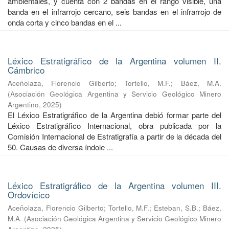
ambientales, y cuenta con 2 bandas en el rango visible, una
banda en el infrarrojo cercano, seis bandas en el infrarrojo de
onda corta y cinco bandas en el ...
Léxico Estratigráfico de la Argentina volumen II.
Cámbrico
Aceñolaza, Florencio Gilberto
;
Tortello, M.F.
;
Báez, M.A.
(
Asociación Geológica Argentina y Servicio Geológico Minero
Argentino
,
2025
)
El Léxico Estratigráfico de la Argentina debió formar parte del
Léxico Estratigráfico Internacional, obra publicada por la
Comisión Internacional de Estratigrafía a partir de la década del
50. Causas de diversa índole ...
Léxico Estratigráfico de la Argentina volumen III.
Ordovícico
Aceñolaza, Florencio Gilberto
;
Tortello, M.F.
;
Esteban, S.B.
;
Báez,
M.A.
(
Asociación Geológica Argentina y Servicio Geológico Minero