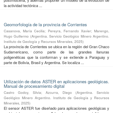
postmiocena, y además proponer un modelo de la evolución de
la actividad tectónica ...
Geomorfología de la provincia de Corrientes
Casanova, María Cecilia
;
Pereyra, Fernando Xavier
;
Marengo,
Hugo Guillermo
(
Argentina. Servicio Geológico Minero Argentino.
Instituto de Geología y Recursos Minerales
,
2025
)
La provincia de Corrientes se ubica en la región del Gran Chaco
Sudamericano, como parte de las grandes llanuras
poligenéticas que la conforman y se extiende a Paraguay y
parte de Bolivia, Brasil y Argentina. Se localiza ...
Utilización de datos ASTER en aplicaciones geológicas.
Manual de procesamiento digital
Castro Godoy, Silvia
;
Azcurra, Diego
(
Argentina. Servicio
Geológico Minero Argentino. Instituto de Geología y Recursos
Minerales
,
2025
)
El sensor ASTER fue diseñado para aplicaciones geológicas y