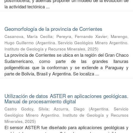
postmiocena, y además proponer un modelo de la evolución de
la actividad tectónica ...
Geomorfología de la provincia de Corrientes
Casanova, María Cecilia
;
Pereyra, Fernando Xavier
;
Marengo,
Hugo Guillermo
(
Argentina. Servicio Geológico Minero Argentino.
Instituto de Geología y Recursos Minerales
,
2025
)
La provincia de Corrientes se ubica en la región del Gran Chaco
Sudamericano, como parte de las grandes llanuras
poligenéticas que la conforman y se extiende a Paraguay y
parte de Bolivia, Brasil y Argentina. Se localiza ...
Utilización de datos ASTER en aplicaciones geológicas.
Manual de procesamiento digital
Castro Godoy, Silvia
;
Azcurra, Diego
(
Argentina. Servicio
Geológico Minero Argentino. Instituto de Geología y Recursos
Minerales
,
2025
)
El sensor ASTER fue diseñado para aplicaciones geológicas y