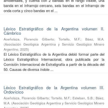
ambientales, y cuenta con 2 bandas en el rango visible, una
banda en el infrarrojo cercano, seis bandas en el infrarrojo de
onda corta y cinco bandas en el ...
Léxico Estratigráfico de la Argentina volumen II.
Cámbrico
Aceñolaza, Florencio Gilberto
;
Tortello, M.F.
;
Báez, M.A.
(
Asociación Geológica Argentina y Servicio Geológico Minero
Argentino
,
2025
)
El Léxico Estratigráfico de la Argentina debió formar parte del
Léxico Estratigráfico Internacional, obra publicada por la
Comisión Internacional de Estratigrafía a partir de la década del
50. Causas de diversa índole ...
Léxico Estratigráfico de la Argentina volumen III.
Ordovícico
Aceñolaza, Florencio Gilberto
;
Tortello, M.F.
;
Esteban, S.B.
;
Báez,
M.A.
(
Asociación Geológica Argentina y Servicio Geológico Minero