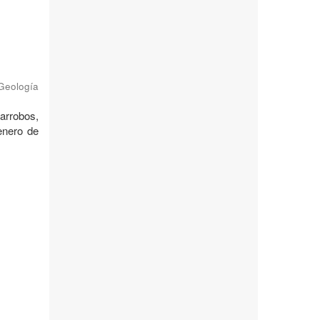
 Geología
garrobos,
enero de