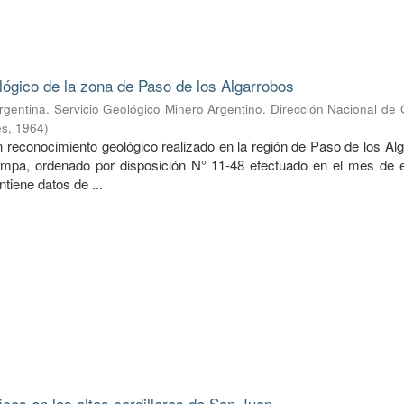
lógico de la zona de Paso de los Algarrobos
rgentina. Servicio Geológico Minero Argentino. Dirección Nacional de
es
,
1964
)
n reconocimiento geológico realizado en la región de Paso de los Al
ampa, ordenado por disposición N° 11-48 efectuado en el mes de 
ntiene datos de ...
icos en las altas cordilleras de San Juan