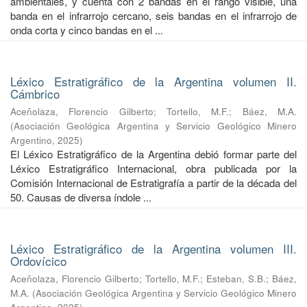
ambientales, y cuenta con 2 bandas en el rango visible, una
banda en el infrarrojo cercano, seis bandas en el infrarrojo de
onda corta y cinco bandas en el ...
Léxico Estratigráfico de la Argentina volumen II.
Cámbrico
Aceñolaza, Florencio Gilberto
;
Tortello, M.F.
;
Báez, M.A.
(
Asociación Geológica Argentina y Servicio Geológico Minero
Argentino
,
2025
)
El Léxico Estratigráfico de la Argentina debió formar parte del
Léxico Estratigráfico Internacional, obra publicada por la
Comisión Internacional de Estratigrafía a partir de la década del
50. Causas de diversa índole ...
Léxico Estratigráfico de la Argentina volumen III.
Ordovícico
Aceñolaza, Florencio Gilberto
;
Tortello, M.F.
;
Esteban, S.B.
;
Báez,
M.A.
(
Asociación Geológica Argentina y Servicio Geológico Minero