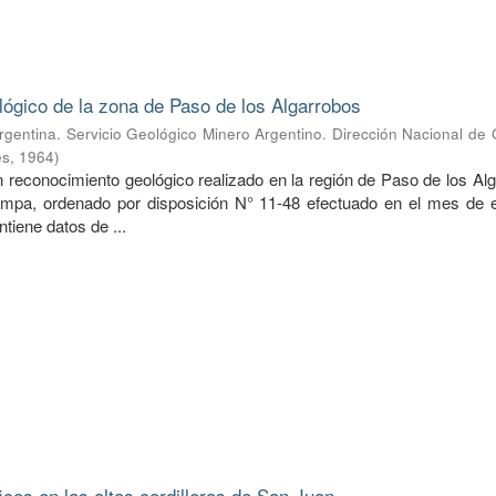
lógico de la zona de Paso de los Algarrobos
rgentina. Servicio Geológico Minero Argentino. Dirección Nacional de
es
,
1964
)
n reconocimiento geológico realizado en la región de Paso de los Al
ampa, ordenado por disposición N° 11-48 efectuado en el mes de 
ntiene datos de ...
icos en las altas cordilleras de San Juan