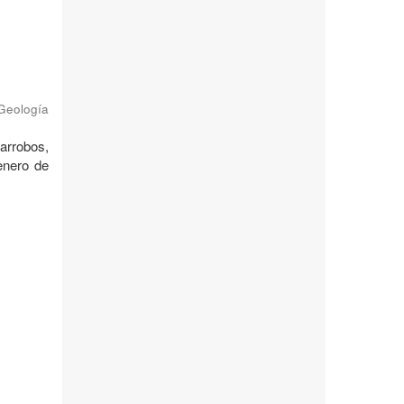
 Geología
garrobos,
enero de