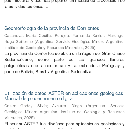
postmiocena, y además proponer un modelo de la evolución de
la actividad tectónica ...
Geomorfología de la provincia de Corrientes
Casanova, María Cecilia
;
Pereyra, Fernando Xavier
;
Marengo,
Hugo Guillermo
(
Argentina. Servicio Geológico Minero Argentino.
Instituto de Geología y Recursos Minerales
,
2025
)
La provincia de Corrientes se ubica en la región del Gran Chaco
Sudamericano, como parte de las grandes llanuras
poligenéticas que la conforman y se extiende a Paraguay y
parte de Bolivia, Brasil y Argentina. Se localiza ...
Utilización de datos ASTER en aplicaciones geológicas.
Manual de procesamiento digital
Castro Godoy, Silvia
;
Azcurra, Diego
(
Argentina. Servicio
Geológico Minero Argentino. Instituto de Geología y Recursos
Minerales
,
2025
)
El sensor ASTER fue diseñado para aplicaciones geológicas y