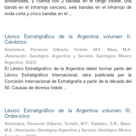
ambientales, y cuenta con 2 bandas en el rango visible, una
banda en el infrarrojo cercano, seis bandas en el infrarrojo de
onda corta y cinco bandas en el ...
Léxico Estratigráfico de la Argentina volumen II.
Cámbrico
Aceñolaza, Florencio Gilberto
;
Tortello, M.F.
;
Báez, M.A.
(
Asociación Geológica Argentina y Servicio Geológico Minero
Argentino
,
2025
)
El Léxico Estratigráfico de la Argentina debió formar parte del
Léxico Estratigráfico Internacional, obra publicada por la
Comisión Internacional de Estratigrafía a partir de la década del
50. Causas de diversa índole ...
Léxico Estratigráfico de la Argentina volumen III.
Ordovícico
Aceñolaza, Florencio Gilberto
;
Tortello, M.F.
;
Esteban, S.B.
;
Báez,
M.A.
(
Asociación Geológica Argentina y Servicio Geológico Minero