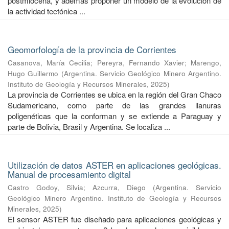
postmiocena, y además proponer un modelo de la evolución de
la actividad tectónica ...
Geomorfología de la provincia de Corrientes
Casanova, María Cecilia
;
Pereyra, Fernando Xavier
;
Marengo,
Hugo Guillermo
(
Argentina. Servicio Geológico Minero Argentino.
Instituto de Geología y Recursos Minerales
,
2025
)
La provincia de Corrientes se ubica en la región del Gran Chaco
Sudamericano, como parte de las grandes llanuras
poligenéticas que la conforman y se extiende a Paraguay y
parte de Bolivia, Brasil y Argentina. Se localiza ...
Utilización de datos ASTER en aplicaciones geológicas.
Manual de procesamiento digital
Castro Godoy, Silvia
;
Azcurra, Diego
(
Argentina. Servicio
Geológico Minero Argentino. Instituto de Geología y Recursos
Minerales
,
2025
)
El sensor ASTER fue diseñado para aplicaciones geológicas y