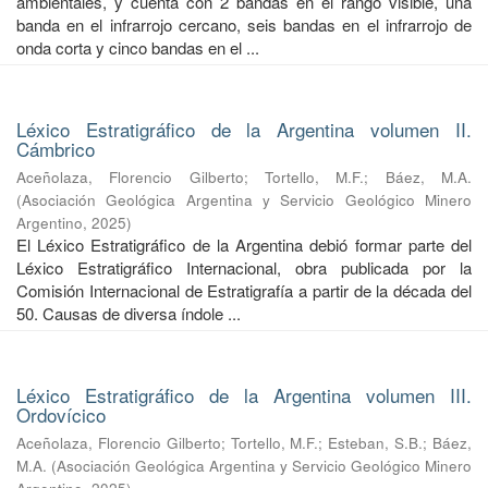
ambientales, y cuenta con 2 bandas en el rango visible, una
banda en el infrarrojo cercano, seis bandas en el infrarrojo de
onda corta y cinco bandas en el ...
Léxico Estratigráfico de la Argentina volumen II.
Cámbrico
Aceñolaza, Florencio Gilberto
;
Tortello, M.F.
;
Báez, M.A.
(
Asociación Geológica Argentina y Servicio Geológico Minero
Argentino
,
2025
)
El Léxico Estratigráfico de la Argentina debió formar parte del
Léxico Estratigráfico Internacional, obra publicada por la
Comisión Internacional de Estratigrafía a partir de la década del
50. Causas de diversa índole ...
Léxico Estratigráfico de la Argentina volumen III.
Ordovícico
Aceñolaza, Florencio Gilberto
;
Tortello, M.F.
;
Esteban, S.B.
;
Báez,
M.A.
(
Asociación Geológica Argentina y Servicio Geológico Minero