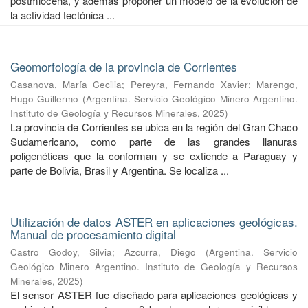
postmiocena, y además proponer un modelo de la evolución de
la actividad tectónica ...
Geomorfología de la provincia de Corrientes
Casanova, María Cecilia
;
Pereyra, Fernando Xavier
;
Marengo,
Hugo Guillermo
(
Argentina. Servicio Geológico Minero Argentino.
Instituto de Geología y Recursos Minerales
,
2025
)
La provincia de Corrientes se ubica en la región del Gran Chaco
Sudamericano, como parte de las grandes llanuras
poligenéticas que la conforman y se extiende a Paraguay y
parte de Bolivia, Brasil y Argentina. Se localiza ...
Utilización de datos ASTER en aplicaciones geológicas.
Manual de procesamiento digital
Castro Godoy, Silvia
;
Azcurra, Diego
(
Argentina. Servicio
Geológico Minero Argentino. Instituto de Geología y Recursos
Minerales
,
2025
)
El sensor ASTER fue diseñado para aplicaciones geológicas y