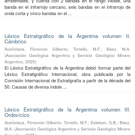
ambientales, y cuenta con 2 bandas en el rango visible, una
banda en el infrarrojo cercano, seis bandas en el infrarrojo de
onda corta y cinco bandas en el ...
Léxico Estratigráfico de la Argentina volumen II.
Cámbrico
Aceñolaza, Florencio Gilberto
;
Tortello, M.F.
;
Báez, M.A.
(
Asociación Geológica Argentina y Servicio Geológico Minero
Argentino
,
2025
)
El Léxico Estratigráfico de la Argentina debió formar parte del
Léxico Estratigráfico Internacional, obra publicada por la
Comisión Internacional de Estratigrafía a partir de la década del
50. Causas de diversa índole ...
Léxico Estratigráfico de la Argentina volumen III.
Ordovícico
Aceñolaza, Florencio Gilberto
;
Tortello, M.F.
;
Esteban, S.B.
;
Báez,
M.A.
(
Asociación Geológica Argentina y Servicio Geológico Minero