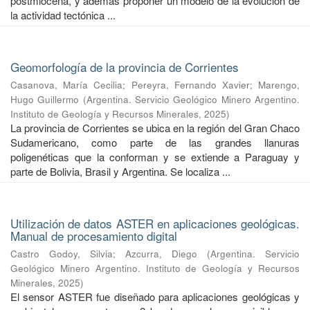
postmiocena, y además proponer un modelo de la evolución de
la actividad tectónica ...
Geomorfología de la provincia de Corrientes
Casanova, María Cecilia
;
Pereyra, Fernando Xavier
;
Marengo,
Hugo Guillermo
(
Argentina. Servicio Geológico Minero Argentino.
Instituto de Geología y Recursos Minerales
,
2025
)
La provincia de Corrientes se ubica en la región del Gran Chaco
Sudamericano, como parte de las grandes llanuras
poligenéticas que la conforman y se extiende a Paraguay y
parte de Bolivia, Brasil y Argentina. Se localiza ...
Utilización de datos ASTER en aplicaciones geológicas.
Manual de procesamiento digital
Castro Godoy, Silvia
;
Azcurra, Diego
(
Argentina. Servicio
Geológico Minero Argentino. Instituto de Geología y Recursos
Minerales
,
2025
)
El sensor ASTER fue diseñado para aplicaciones geológicas y