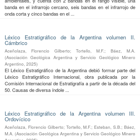
ambientales, y cuenta con 2 bandas en el rango visible, una
banda en el infrarrojo cercano, seis bandas en el infrarrojo de
onda corta y cinco bandas en el ...
Léxico Estratigráfico de la Argentina volumen II.
Cámbrico
Aceñolaza, Florencio Gilberto
;
Tortello, M.F.
;
Báez, M.A.
(
Asociación Geológica Argentina y Servicio Geológico Minero
Argentino
,
2025
)
El Léxico Estratigráfico de la Argentina debió formar parte del
Léxico Estratigráfico Internacional, obra publicada por la
Comisión Internacional de Estratigrafía a partir de la década del
50. Causas de diversa índole ...
Léxico Estratigráfico de la Argentina volumen III.
Ordovícico
Aceñolaza, Florencio Gilberto
;
Tortello, M.F.
;
Esteban, S.B.
;
Báez,
M.A.
(
Asociación Geológica Argentina y Servicio Geológico Minero