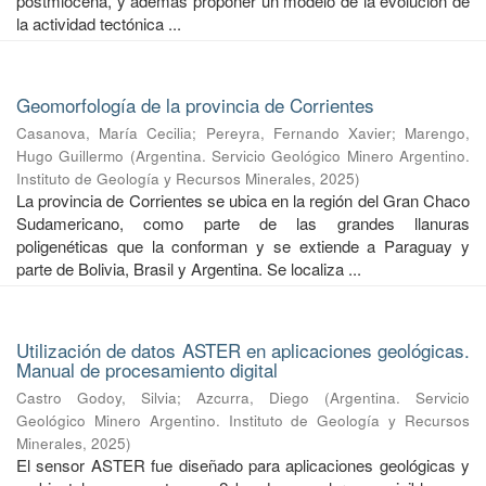
postmiocena, y además proponer un modelo de la evolución de
la actividad tectónica ...
Geomorfología de la provincia de Corrientes
Casanova, María Cecilia
;
Pereyra, Fernando Xavier
;
Marengo,
Hugo Guillermo
(
Argentina. Servicio Geológico Minero Argentino.
Instituto de Geología y Recursos Minerales
,
2025
)
La provincia de Corrientes se ubica en la región del Gran Chaco
Sudamericano, como parte de las grandes llanuras
poligenéticas que la conforman y se extiende a Paraguay y
parte de Bolivia, Brasil y Argentina. Se localiza ...
Utilización de datos ASTER en aplicaciones geológicas.
Manual de procesamiento digital
Castro Godoy, Silvia
;
Azcurra, Diego
(
Argentina. Servicio
Geológico Minero Argentino. Instituto de Geología y Recursos
Minerales
,
2025
)
El sensor ASTER fue diseñado para aplicaciones geológicas y