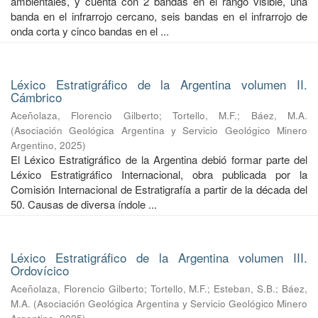
ambientales, y cuenta con 2 bandas en el rango visible, una
banda en el infrarrojo cercano, seis bandas en el infrarrojo de
onda corta y cinco bandas en el ...
Léxico Estratigráfico de la Argentina volumen II.
Cámbrico
Aceñolaza, Florencio Gilberto
;
Tortello, M.F.
;
Báez, M.A.
(
Asociación Geológica Argentina y Servicio Geológico Minero
Argentino
,
2025
)
El Léxico Estratigráfico de la Argentina debió formar parte del
Léxico Estratigráfico Internacional, obra publicada por la
Comisión Internacional de Estratigrafía a partir de la década del
50. Causas de diversa índole ...
Léxico Estratigráfico de la Argentina volumen III.
Ordovícico
Aceñolaza, Florencio Gilberto
;
Tortello, M.F.
;
Esteban, S.B.
;
Báez,
M.A.
(
Asociación Geológica Argentina y Servicio Geológico Minero