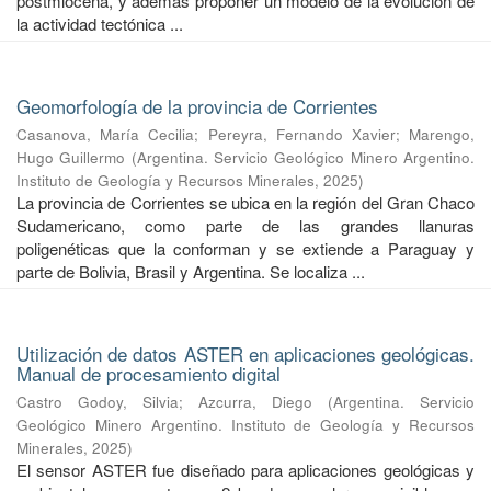
postmiocena, y además proponer un modelo de la evolución de
la actividad tectónica ...
Geomorfología de la provincia de Corrientes
Casanova, María Cecilia
;
Pereyra, Fernando Xavier
;
Marengo,
Hugo Guillermo
(
Argentina. Servicio Geológico Minero Argentino.
Instituto de Geología y Recursos Minerales
,
2025
)
La provincia de Corrientes se ubica en la región del Gran Chaco
Sudamericano, como parte de las grandes llanuras
poligenéticas que la conforman y se extiende a Paraguay y
parte de Bolivia, Brasil y Argentina. Se localiza ...
Utilización de datos ASTER en aplicaciones geológicas.
Manual de procesamiento digital
Castro Godoy, Silvia
;
Azcurra, Diego
(
Argentina. Servicio
Geológico Minero Argentino. Instituto de Geología y Recursos
Minerales
,
2025
)
El sensor ASTER fue diseñado para aplicaciones geológicas y