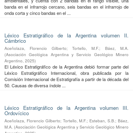
ambientales, y cuenta con 2 bandas en el rango visible, una
banda en el infrarrojo cercano, seis bandas en el infrarrojo de
onda corta y cinco bandas en el ...
Léxico Estratigráfico de la Argentina volumen II.
Cámbrico
Aceñolaza, Florencio Gilberto
;
Tortello, M.F.
;
Báez, M.A.
(
Asociación Geológica Argentina y Servicio Geológico Minero
Argentino
,
2025
)
El Léxico Estratigráfico de la Argentina debió formar parte del
Léxico Estratigráfico Internacional, obra publicada por la
Comisión Internacional de Estratigrafía a partir de la década del
50. Causas de diversa índole ...
Léxico Estratigráfico de la Argentina volumen III.
Ordovícico
Aceñolaza, Florencio Gilberto
;
Tortello, M.F.
;
Esteban, S.B.
;
Báez,
M.A.
(
Asociación Geológica Argentina y Servicio Geológico Minero