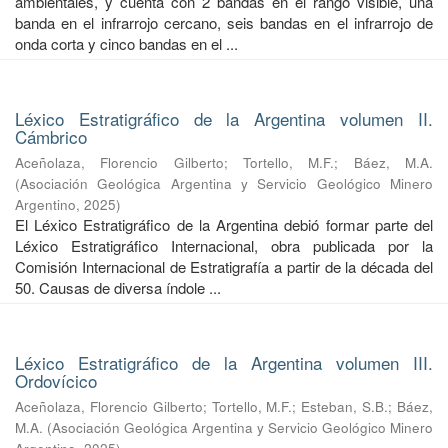
ambientales, y cuenta con 2 bandas en el rango visible, una
banda en el infrarrojo cercano, seis bandas en el infrarrojo de
onda corta y cinco bandas en el ...
Léxico Estratigráfico de la Argentina volumen II.
Cámbrico
Aceñolaza, Florencio Gilberto
;
Tortello, M.F.
;
Báez, M.A.
(
Asociación Geológica Argentina y Servicio Geológico Minero
Argentino
,
2025
)
El Léxico Estratigráfico de la Argentina debió formar parte del
Léxico Estratigráfico Internacional, obra publicada por la
Comisión Internacional de Estratigrafía a partir de la década del
50. Causas de diversa índole ...
Léxico Estratigráfico de la Argentina volumen III.
Ordovícico
Aceñolaza, Florencio Gilberto
;
Tortello, M.F.
;
Esteban, S.B.
;
Báez,
M.A.
(
Asociación Geológica Argentina y Servicio Geológico Minero