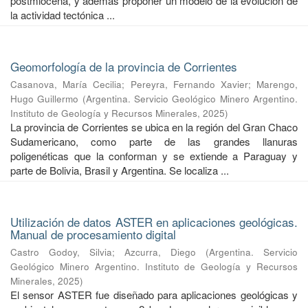
postmiocena, y además proponer un modelo de la evolución de
la actividad tectónica ...
Geomorfología de la provincia de Corrientes
Casanova, María Cecilia
;
Pereyra, Fernando Xavier
;
Marengo,
Hugo Guillermo
(
Argentina. Servicio Geológico Minero Argentino.
Instituto de Geología y Recursos Minerales
,
2025
)
La provincia de Corrientes se ubica en la región del Gran Chaco
Sudamericano, como parte de las grandes llanuras
poligenéticas que la conforman y se extiende a Paraguay y
parte de Bolivia, Brasil y Argentina. Se localiza ...
Utilización de datos ASTER en aplicaciones geológicas.
Manual de procesamiento digital
Castro Godoy, Silvia
;
Azcurra, Diego
(
Argentina. Servicio
Geológico Minero Argentino. Instituto de Geología y Recursos
Minerales
,
2025
)
El sensor ASTER fue diseñado para aplicaciones geológicas y