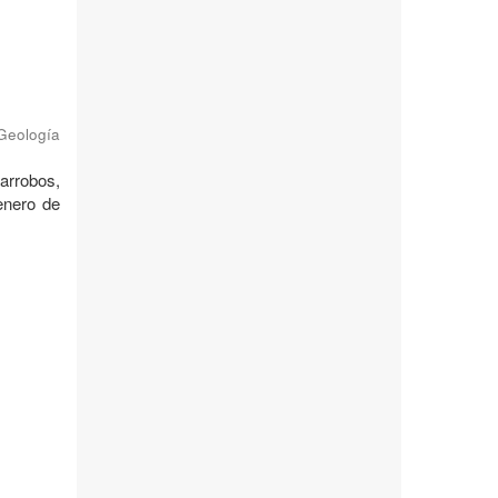
 Geología
garrobos,
enero de