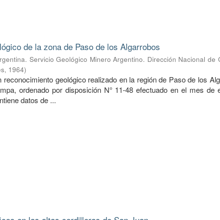
lógico de la zona de Paso de los Algarrobos
rgentina. Servicio Geológico Minero Argentino. Dirección Nacional de
es
,
1964
)
n reconocimiento geológico realizado en la región de Paso de los Al
ampa, ordenado por disposición N° 11-48 efectuado en el mes de 
ntiene datos de ...
icos en las altas cordilleras de San Juan